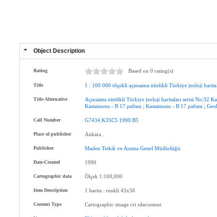
Object Description
Rating
Based on 0 rating(s)
Title
1
:
100
000
ölçekli
açınsama
nitelikli
Türkiye
jeoloji
harita
Title-Alternative
Açınsama
nitelikli
Türkiye
jeoloji
haritaları
serisi
No:32
Ka
Kastamonu
-
B
17
paftası
;
Kastamonu
-
B
17
paftası
;
Geol
Call Number
G7434.K35C5
1990
B5
Place of publisher
Ankara .
Publisher
Maden
Tetkik
ve
Arama
Genel
Müdürlüğü
.
Date-Created
1990
Cartographic data
Ölçek 1:100,000
Item Description
1 harita : renkli 43x56
Content Type
Cartographic image cri rdacontent