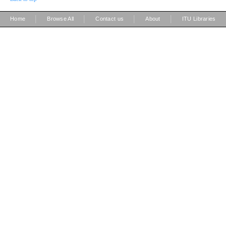
|
|
|
|
Home
Browse All
Contact us
About
ITU Libraries