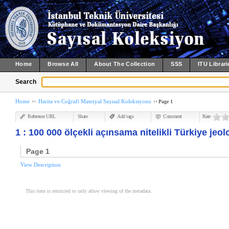
Home
Browse All
About The Collection
SSS
ITU Librari
Search
Home
Harita ve Coğrafi Materyal Sayısal Koleksiyonu
Page 1
Reference URL
Share
Add tags
Comment
Rate
1 : 100 000 ölçekli açınsama nitelikli Türkiye jeol
Page 1
View Description
This item is restricted to only allow viewing of the metadata.