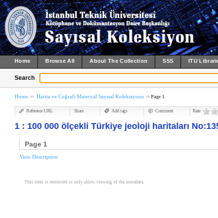
Home
Browse All
About The Collection
SSS
ITU Librari
Search
Home
Harita ve Coğrafi Materyal Sayısal Koleksiyonu
Page 1
Reference URL
Share
Add tags
Comment
Rate
1 : 100 000 ölçekli Türkiye jeoloji haritaları No:1
Page 1
View Description
This item is restricted to only allow viewing of the metadata.