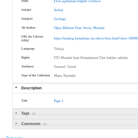
Notes
Ek'te
açıklamalı
bilgiler
veriliyor
Subject
Jeoloji
Subject2
Geology
Alt Author
Oğuz,Mehmet
Fuat
;
Sevin
,
Mustafa
URL for Library
https://katalog.kutuphane.itu.edu.tr/ckey.html?ckey=3089
OPAC
Language
Türkçe
Rights
İTÜ Mustafa Inan Kütüphanesi.Tüm hakları saklıdır
Audience
General / Genel
Type of the Collection
Maps; Haritalar
Description
Title
Page
1
Tags
(0)
Comments
(0)
Back to top