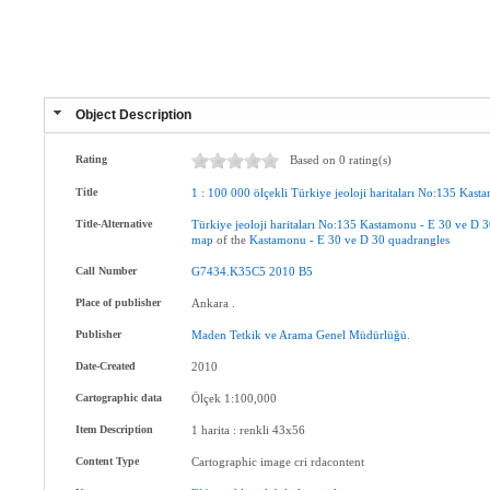
Object Description
Rating
Based on 0 rating(s)
Title
1
:
100
000
ölçekli
Türkiye
jeoloji
haritaları
No:135
Kast
Title-Alternative
Türkiye
jeoloji
haritaları
No:135
Kastamonu
-
E
30
ve
D
3
map
of the
Kastamonu
-
E
30
ve
D
30
quadrangles
Call Number
G7434.K35C5
2010
B5
Place of publisher
Ankara .
Publisher
Maden
Tetkik
ve
Arama
Genel
Müdürlüğü
.
Date-Created
2010
Cartographic data
Ölçek 1:100,000
Item Description
1 harita : renkli 43x56
Content Type
Cartographic image cri rdacontent