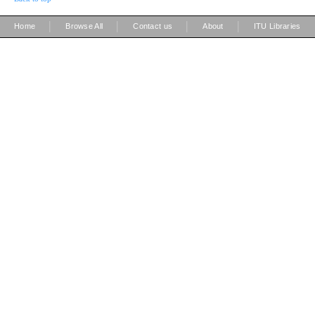
|
|
|
|
Home
Browse All
Contact us
About
ITU Libraries