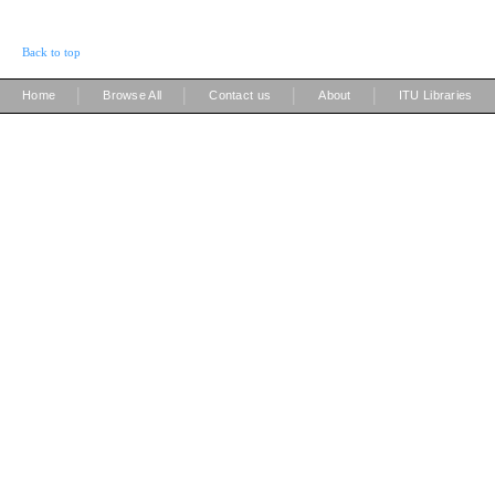
Back to top
|
|
|
|
Home
Browse All
Contact us
About
ITU Libraries