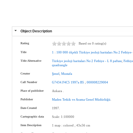
Object Description
Rating
Based on 0 rating(s)
Title
1
:
100
000
ölçekli
Türkiye
jeoloji
haritaları
No:2
Fethiye-
Title-Alternative
Türkiye
jeoloji
haritaları
No:2
Fethiye
-
L
8
paftası
;
Fethiy
quadrangle
Creator
Şenel
,
Mustafa
Call Number
G7434.F4C5
1997a
B5
;
000008229004
Place of publisher
Ankara .
Publisher
Maden
Tetkik
ve
Arama
Genel
Müdürlüğü
.
Date-Created
1997.
Cartographic data
Scale: 1:100000
Item Description
1 map : colored ; 43x56 cm