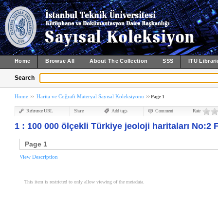
Home
Browse All
About The Collection
SSS
ITU Librari
Search
Home
Harita ve Coğrafi Materyal Sayısal Koleksiyonu
Page 1
Reference URL
Share
Add tags
Comment
Rate
1 : 100 000 ölçekli Türkiye jeoloji haritaları No:2 F
Page 1
View Description
This item is restricted to only allow viewing of the metadata.