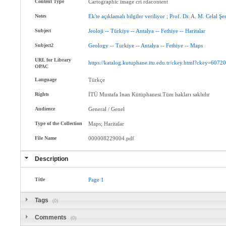
Content Type
Cartographic image cri rdacontent
Notes
Ek'te
açıklamalı
bilgiler
veriliyor
;
Prof
.
Dr
. A.
M
.
Celal
Şe
Subject
Jeoloji
--
Türkiye
--
Antalya
--
Fethiye
--
Haritalar
Subject2
Geology
--
Turkiye
--
Antalya
--
Fethiye
--
Maps
URL for Library
https://katalog.kutuphane.itu.edu.tr/ckey.html?ckey=6072
OPAC
Language
Türkçe
Rights
İTÜ Mustafa Inan Kütüphanesi.Tüm hakları saklıdır
Audience
General / Genel
Type of the Collection
Maps; Haritalar
File Name
000008229004.pdf
Description
Title
Page
1
Tags
(0)
Comments
(0)