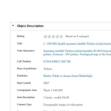
Object Description
Rating
Based on 0 rating(s)
Title
1
:
100
000
ölçekli
açınsama
nitelikli
Türkiye
jeoloji
harita
Title-Alternative
Açınsama
nitelikli
Türkiye
jeoloji
haritaları
No:68
Erzinca
paftası
;
Erzincan
-
İ43
paftası
;
Geological
map
of the
Erz
Call Number
G7434.E68C5
2007
B5
Place of publisher
Ankara .
Publisher
Maden
Tetkik
ve
Arama
Genel
Müdürlüğü
.
Date-Created
2007
Cartographic data
Ölçek 1:100,000
Item Description
1 harita : renkli 43x56
Content Type
Cartographic image cri rdacontent