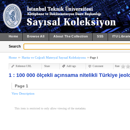
Home
Browse All
About The Collection
SSS
ITU Librari
Search
Home
Harita ve Coğrafi Materyal Sayısal Koleksiyonu
Page 1
Reference URL
Share
Add tags
Comment
Rate
1 : 100 000 ölçekli açınsama nitelikli Türkiye jeolo
Page 1
View Description
This item is restricted to only allow viewing of the metadata.