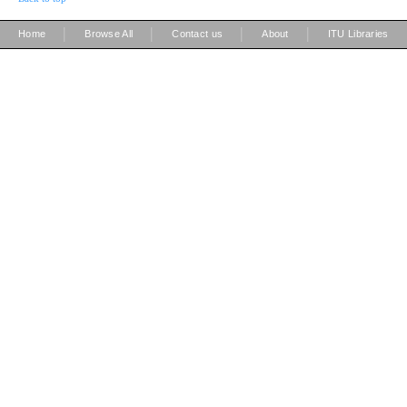
|
|
|
|
Home
Browse All
Contact us
About
ITU Libraries