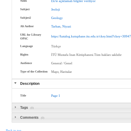
Notes
Ek'te
açıklamalı
bilgiler
veriliyor
Subject
Jeoloji
Subject2
Geology
Alt Author
Tarhan
,
Niyazi
URL for Library
https://katalog.kutuphane.itu.edu.tr/ckey.html?ckey=3094
OPAC
Language
Türkçe
Rights
İTÜ Mustafa Inan Kütüphanesi.Tüm hakları saklıdır
Audience
General / Genel
Type of the Collection
Maps; Haritalar
Description
Title
Page
1
Tags
(0)
Comments
(0)
Back to top