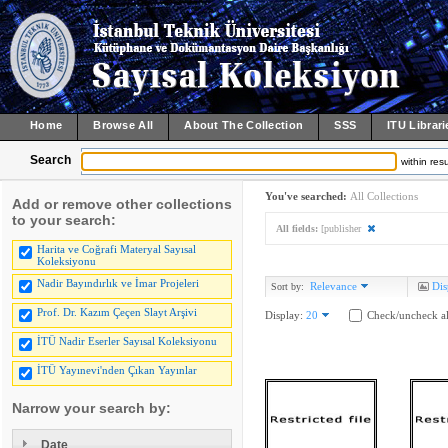
Home
Browse All
About The Collection
SSS
ITU Librari
Search
within resu
You've searched:
All Collections
Add or remove other collections
to your search:
All fields:
[publisher
Harita ve Coğrafi Materyal Sayısal
Koleksiyonu
Nadir Bayındırlık ve İmar Projeleri
Relevance
Dis
Sort by:
Prof. Dr. Kazım Çeçen Slayt Arşivi
Display:
20
Check/uncheck al
İTÜ Nadir Eserler Sayısal Koleksiyonu
İTÜ Yayınevi'nden Çıkan Yayınlar
Narrow your search by:
Date