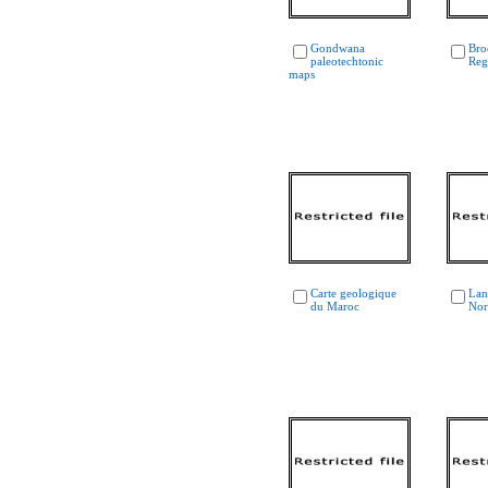
Gondwana
Bro
paleotechtonic
Reg
maps
Carte geologique
Lan
du Maroc
Nor