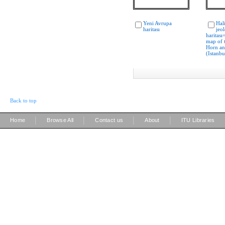
Yeni Avrupa
Hal
haritası
jeol
haritası
map of 
Horn and
(Istanbul
Back to top
|
|
|
|
Home
Browse All
Contact us
About
ITU Libraries