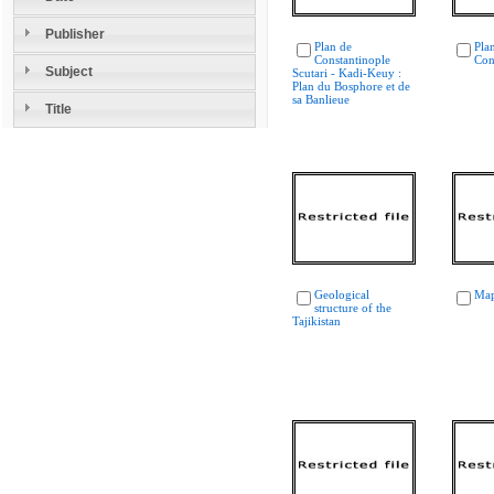
Publisher
Plan de
Pla
Constantinople
Con
Subject
Scutari - Kadi-Keuy :
Plan du Bosphore et de
sa Banlieue
Title
Geological
Map
structure of the
Tajikistan