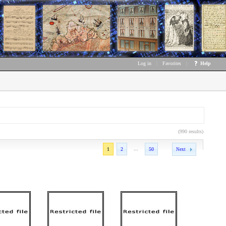
Log in
|
Favorites
|
Help
(990 results)
...
1
2
50
Next