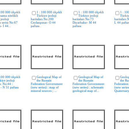
 100 000 ölçekli
1 : 100 000 ölçekli
1 : 100 000 ölçekli
1 : 10
sama nitelikli
Türkiye jeoloji
Türkiye jeoloji
Türkiy
jeoloji
haritaları No:200
haritaları No:73
haritaları 
rı serisi No:67
Ceylanpınar- O 44
Diyarbakır- M 44
L 44 paftas
- İ 44...
paftası .
paftası
 100 000 ölçekli
Geological Map of
Geological Map of
Geolog
kiye jeoloji
the Russain
the Russain
the Ru
rı. No:44 :
Federation Government
Federation Government
Federatio
- N 51 paftası
(new series) : map of
(new series) : schematic
(new series
mineral sources ; ...
geological map of...
Quaternary 