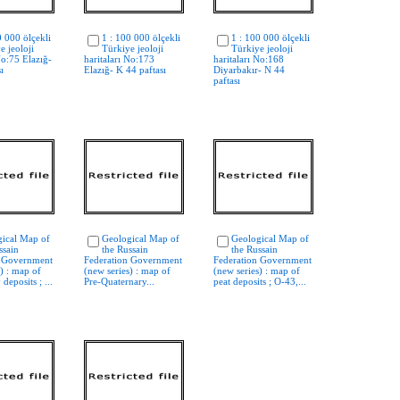
0 000 ölçekli
1 : 100 000 ölçekli
1 : 100 000 ölçekli
e jeoloji
Türkiye jeoloji
Türkiye jeoloji
No:75 Elazığ-
haritaları No:173
haritaları No:168
ı
Elazığ- K 44 paftası
Diyarbakır- N 44
paftası
ical Map of
Geological Map of
Geological Map of
ssain
the Russain
the Russain
n Government
Federation Government
Federation Government
) : map of
(new series) : map of
(new series) : map of
deposits ; ...
Pre-Quaternary...
peat deposits ; O-43,...