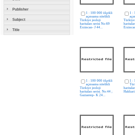
Publisher
1 : 100 000 ölçekli
1 :
açınsama nitelikli
açın
Subject
Türkiye jeoloji
Türkiye 
haritaları serisi No:69
haritala
Erzincan- J 44...
Erzincan
Title
1 : 100 000 ölçekli
1 :
açınsama nitelikli
Tür
Türkiye jeoloji
haritala
haritaları serisi. No:44 ;
Hakkari 
Gaziantep- K 24...