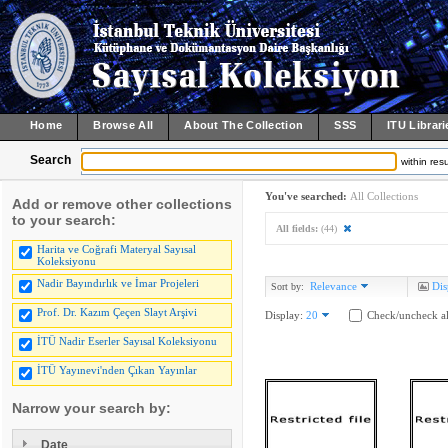
Home
Browse All
About The Collection
SSS
ITU Librari
Search
within resu
You've searched:
All Collections
Add or remove other collections
to your search:
All fields:
(44)
Harita ve Coğrafi Materyal Sayısal
Koleksiyonu
Nadir Bayındırlık ve İmar Projeleri
Relevance
Dis
Sort by:
Prof. Dr. Kazım Çeçen Slayt Arşivi
Display:
20
Check/uncheck al
İTÜ Nadir Eserler Sayısal Koleksiyonu
İTÜ Yayınevi'nden Çıkan Yayınlar
Narrow your search by:
Date