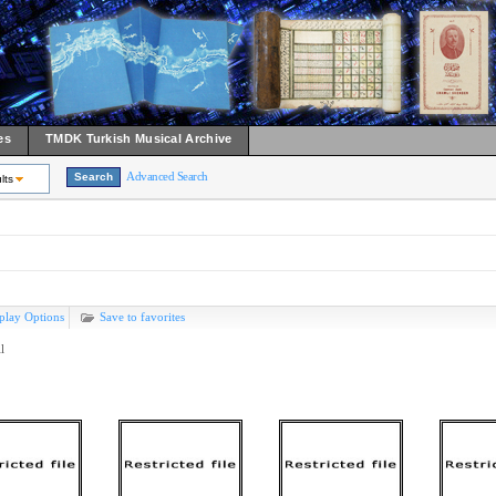
es
TMDK Turkish Musical Archive
Advanced Search
lts
play Options
Save to favorites
l