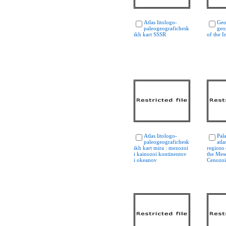
Atlas litologo-
Geo
paleogeografichesk
geo
ikh kart SSSR
of the 
Atlas litologo-
Pal
paleogeografichesk
atla
ikh kart mira : mezozoi
regions 
i kainozoi kontinentov
the Mes
i okeanov
Cenozoi