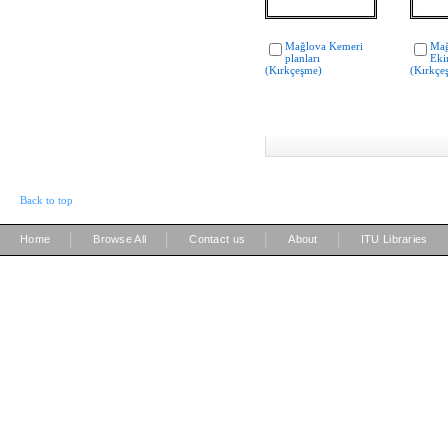
Mağlova Kemeri
Mağ
planları
Eki
(Kırkçeşme)
(Kırkçe
Back to top
|
|
|
|
Home
Browse All
Contact us
About
ITU Libraries