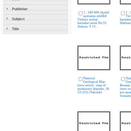
Publisher
1 : 100 000 ölçekli
1 :
açınsama nitelikli
Tür
Subject
Türkiye jeoloji
haritala
haritaları serisi No:55
Hakkari
Ankara- F 15...
Title
National
Nat
Geological Map
Geo
(new series) : map of
Russian
quaternary deposits ; R-
(new ve
53-(55) (Yakutsk)
pre-qua
formatio