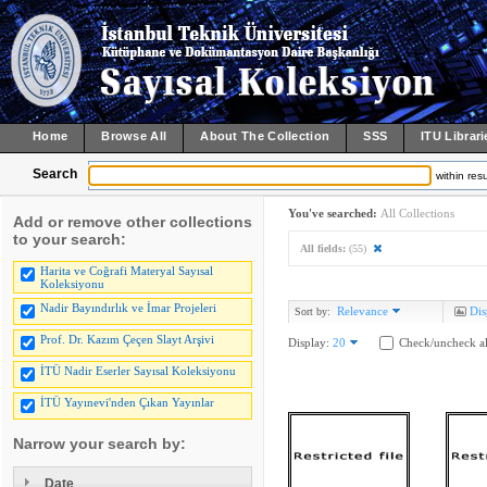
Home
Browse All
About The Collection
SSS
ITU Librari
Search
within resu
You've searched:
All Collections
Add or remove other collections
to your search:
All fields:
(55)
Harita ve Coğrafi Materyal Sayısal
Koleksiyonu
Nadir Bayındırlık ve İmar Projeleri
Relevance
Dis
Sort by:
Prof. Dr. Kazım Çeçen Slayt Arşivi
Display:
20
Check/uncheck al
İTÜ Nadir Eserler Sayısal Koleksiyonu
İTÜ Yayınevi'nden Çıkan Yayınlar
Narrow your search by:
Date