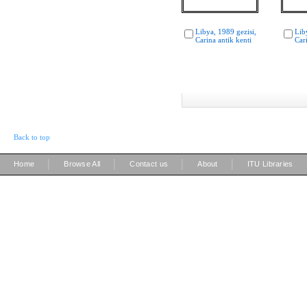
Libya, 1989 gezisi,
Lib
Carina antik kenti
Car
Back to top
|
|
|
|
Home
Browse All
Contact us
About
ITU Libraries