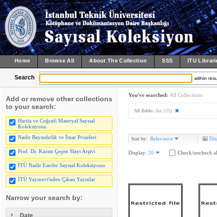
Home
Browse All
About The Collection
SSS
ITU Librari
Search
within resu
You've searched:
All Collections
Add or remove other collections
to your search:
All fields:
(kn.125)
Harita ve Coğrafi Materyal Sayısal
Koleksiyonu
Nadir Bayındırlık ve İmar Projeleri
Relevance
Dis
Sort by:
Prof. Dr. Kazım Çeçen Slayt Arşivi
Display:
20
Check/uncheck al
İTÜ Nadir Eserler Sayısal Koleksiyonu
İTÜ Yayınevi'nden Çıkan Yayınlar
Narrow your search by:
Date