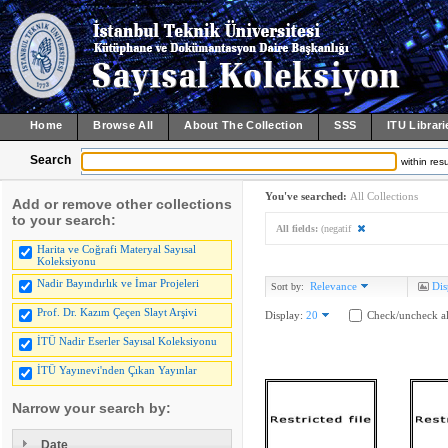
Home
Browse All
About The Collection
SSS
ITU Librari
Search
within resu
You've searched:
All Collections
Add or remove other collections
to your search:
All fields:
(negatif
Harita ve Coğrafi Materyal Sayısal
Koleksiyonu
Nadir Bayındırlık ve İmar Projeleri
Relevance
Dis
Sort by:
Prof. Dr. Kazım Çeçen Slayt Arşivi
Display:
20
Check/uncheck al
İTÜ Nadir Eserler Sayısal Koleksiyonu
İTÜ Yayınevi'nden Çıkan Yayınlar
Narrow your search by:
Date