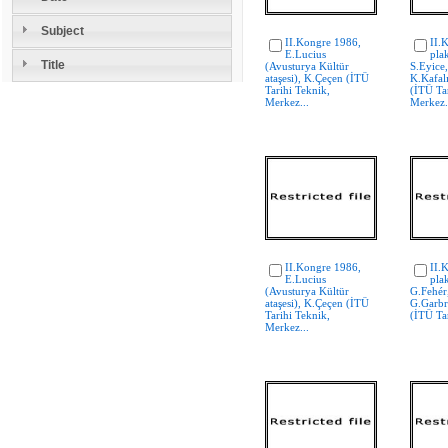
Subject
II.Kongre 1986,
II.
E.Lucius
plak
Title
(Avusturya Kültür
S.Eyice
ataşesi), K.Çeçen (İTÜ
K.Kafal
Tarihi Teknik,
(İTÜ Ta
Merkez...
Merkez.
II.Kongre 1986,
II.
E.Lucius
plak
(Avusturya Kültür
G.Fehér,
ataşesi), K.Çeçen (İTÜ
G.Garbr
Tarihi Teknik,
(İTÜ Tar
Merkez...