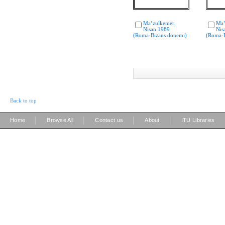
Ma’zulkemer,
Ma’
Nisan 1989
Nis
(Roma-Bizans dönemi)
(Roma-B
Back to top
|
|
|
|
Home
Browse All
Contact us
About
ITU Libraries