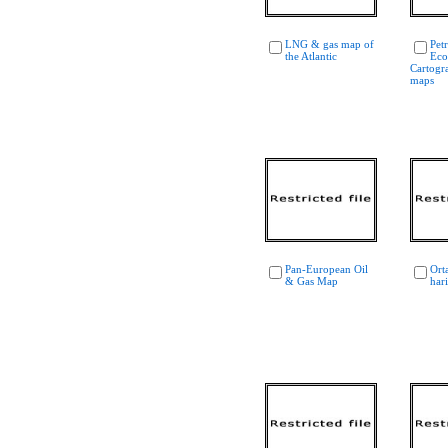
LNG & gas map of
Pet
the Atlantic
Eco
Cartogr
maps
Pan-European Oil
Ort
& Gas Map
hari