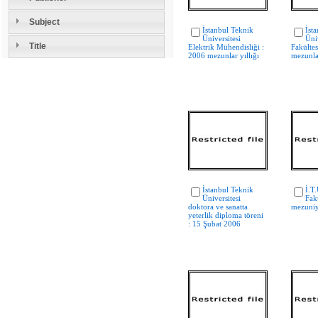
Subject
İstanbul Teknik
İst
Üniversitesi
Üniv
Title
Elektrik Mühendisliği :
Fakültes
2006 mezunlar yıllığı
mezunlar
İstanbul Teknik
İ.T
Üniversitesi
Fak
doktora ve sanatta
mezuniye
yeterlik diploma töreni
: 15 Şubat 2006