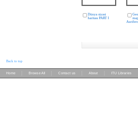
Dünya siyasi
Geo
haritası PART I
map
Aurifero
Back to top
|
|
|
|
Home
Browse All
Contact us
About
ITU Libraries