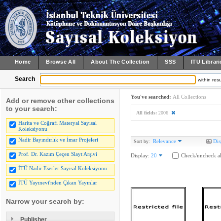
Home
Browse All
About The Collection
SSS
ITU Librari
Search
within resu
You've searched:
All Collections
Add or remove other collections
to your search:
All fields:
2006
Harita ve Coğrafi Materyal Sayısal
Koleksiyonu
Nadir Bayındırlık ve İmar Projeleri
Relevance
Dis
Sort by:
Prof. Dr. Kazım Çeçen Slayt Arşivi
Display:
20
Check/uncheck al
İTÜ Nadir Eserler Sayısal Koleksiyonu
İTÜ Yayınevi'nden Çıkan Yayınlar
Narrow your search by:
Publisher