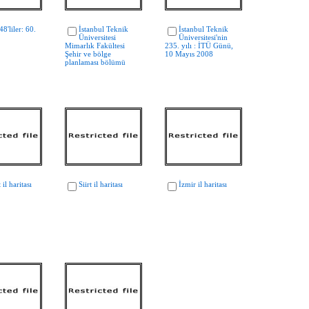
48'liler: 60.
İstanbul Teknik
İstanbul Teknik
Üniversitesi
Üniversitesi'nin
Mimarlık Fakültesi
235. yılı : İTÜ Günü,
Şehir ve bölge
10 Mayıs 2008
planlaması bölümü
il haritası
Siirt il haritası
İzmir il haritası