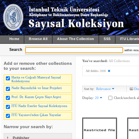
Home
Browse All
About The Collection
SSS
ITU Librari
Search
within resu
You've searched:
All Collections
Add or remove other collections
to your search:
All fields:
2008
Harita ve Coğrafi Materyal Sayısal
Koleksiyonu
Nadir Bayındırlık ve İmar Projeleri
Relevance
Dis
Sort by:
Prof. Dr. Kazım Çeçen Slayt Arşivi
Display:
20
Check/uncheck al
İTÜ Nadir Eserler Sayısal Koleksiyonu
İTÜ Yayınevi'nden Çıkan Yayınlar
Narrow your search by:
Publisher