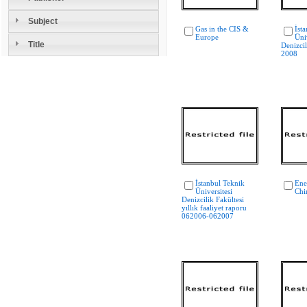
Subject
Gas in the CIS &
İst
Europe
Üniv
Title
Denizcil
2008
İstanbul Teknik
Ene
Üniversitesi
Chi
Denizcilik Fakültesi
yıllık faaliyet raporu
062006-062007