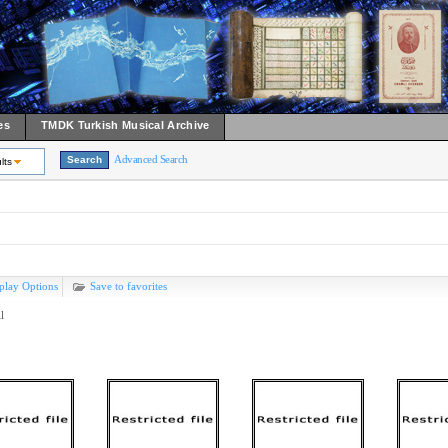
es
TMDK Turkish Musical Archive
Advanced Search
lts
play Options
Save to favorites
l