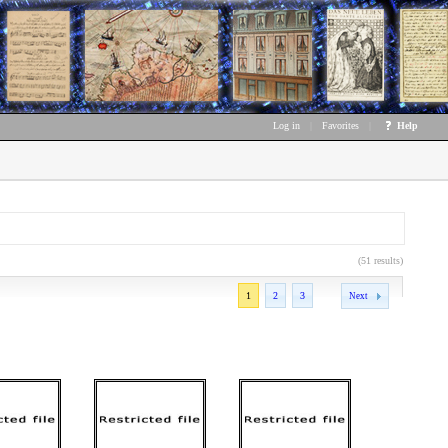
Log in
|
Favorites
|
Help
(51 results)
1
2
3
Next