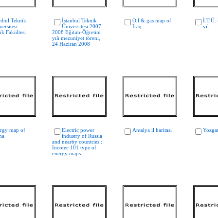
anbul Teknik
İstanbul Teknik
Oil & gas map of
İ.T.Ü. 
ersitesi
Üniversitesi 2007-
Iraq
yıl
ik Fakültesi
2008 Eğitim-Öğretim
yılı mezuniyet töreni,
24 Haziran 2008
rgy map of
Electric power
Antalya il haritası
Yozgat 
na
industry of Russia
and nearby countries :
Incotec 101 type of
energy maps