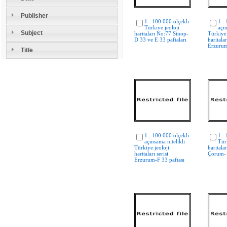
Publisher
1 : 100 000 ölçekli
1 :
Türkiye jeoloji
açın
Subject
haritaları No:77 Sinop-
Türkiye 
D 33 ve E 33 paftaları
haritala
Erzurum
Title
1 : 100 000 ölçekli
1 :
açınsama nitelikli
Tür
Türkiye jeoloji
haritala
haritaları serisi
Çorum- 
Erzurum-F 33 paftası