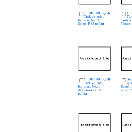
1 : 100 000 ölçekli
1 :
Türkiye jeoloji
Tür
haritaları No:115
haritala
Sinop- F 33 paftası
Mersin- 
1 : 100 000 ölçekli
Geo
Türkiye jeoloji
spez
haritaları. No:33 :
Republik
Adapazarı - G 26
Zone 33,
paftası