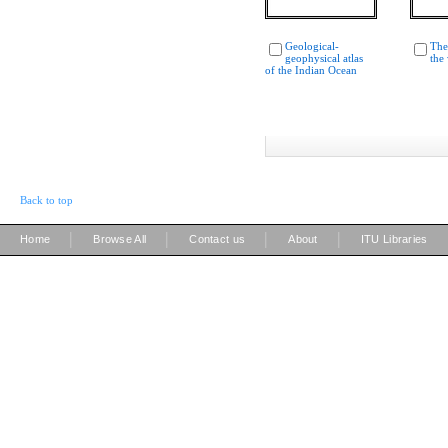
Geological-
The
geophysical atlas
the
of the Indian Ocean
Back to top
|
|
|
|
Home
Browse All
Contact us
About
ITU Libraries