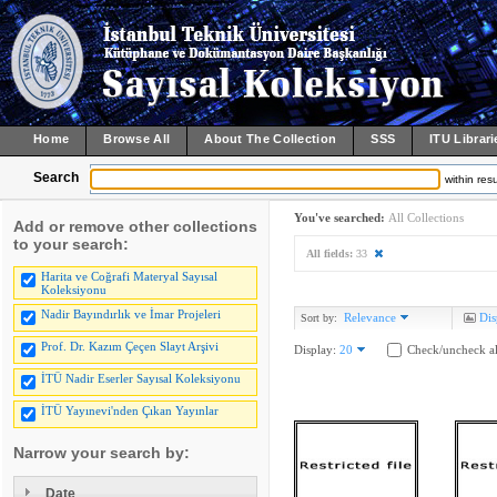
Home
Browse All
About The Collection
SSS
ITU Librari
Search
within resu
You've searched:
All Collections
Add or remove other collections
to your search:
All fields:
33
Harita ve Coğrafi Materyal Sayısal
Koleksiyonu
Nadir Bayındırlık ve İmar Projeleri
Relevance
Dis
Sort by:
Prof. Dr. Kazım Çeçen Slayt Arşivi
Display:
20
Check/uncheck al
İTÜ Nadir Eserler Sayısal Koleksiyonu
İTÜ Yayınevi'nden Çıkan Yayınlar
Narrow your search by:
Date