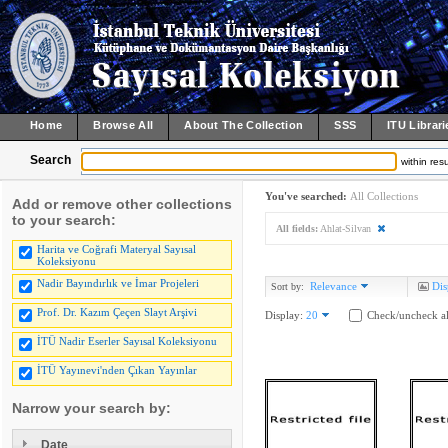
Home
Browse All
About The Collection
SSS
ITU Librari
Search
within resu
You've searched:
All Collections
Add or remove other collections
to your search:
All fields:
Ahlat-Silvan
Harita ve Coğrafi Materyal Sayısal
Koleksiyonu
Nadir Bayındırlık ve İmar Projeleri
Relevance
Dis
Sort by:
Prof. Dr. Kazım Çeçen Slayt Arşivi
Display:
20
Check/uncheck al
İTÜ Nadir Eserler Sayısal Koleksiyonu
İTÜ Yayınevi'nden Çıkan Yayınlar
Narrow your search by:
Date