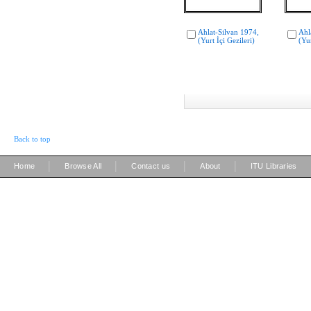
Ahlat-Silvan 1974,
Ahl
(Yurt İçi Gezileri)
(Yur
Back to top
|
|
|
|
Home
Browse All
Contact us
About
ITU Libraries