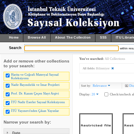
Home
Browse All
About The Collection
SSS
ITU Librari
Search
within resu
You've searched:
All Collections
Add or remove other collections
to your search:
All fields:
Bilinmiyor
Harita ve Coğrafi Materyal Sayısal
Koleksiyonu
Nadir Bayındırlık ve İmar Projeleri
Relevance
Dis
Sort by:
Prof. Dr. Kazım Çeçen Slayt Arşivi
Display:
20
Check/uncheck al
İTÜ Nadir Eserler Sayısal Koleksiyonu
İTÜ Yayınevi'nden Çıkan Yayınlar
Narrow your search by:
Date