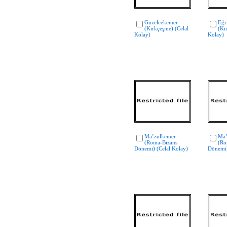
Güzelcekemer
Eğr
(Kırkçeşme) (Celal
(Kı
Kolay)
Kolay)
Ma’zulkemer
Ma’
(Roma-Bizans
(Ro
Dönemi) (Celal Kolay)
Dönemi)