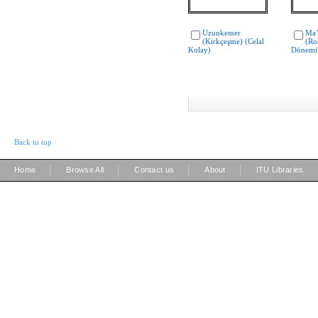
Uzunkemer
Ma’
(Kırkçeşme) (Celal
(Ro
Kolay)
Dönemi)
Back to top
|
|
|
|
Home
Browse All
Contact us
About
ITU Libraries