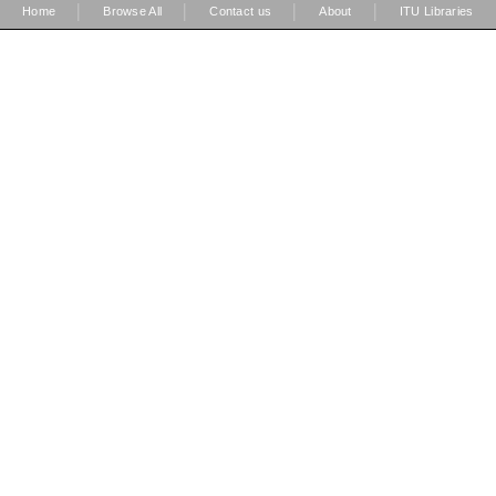
|
|
|
|
Home
Browse All
Contact us
About
ITU Libraries