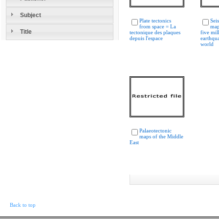
Subject
Plate tectonics
Sei
from space = La
map
Title
tectonique des plaques
five mil
depuis l'espace
earthqu
world
Palaeotectonic
maps of the Middle
East
Back to top