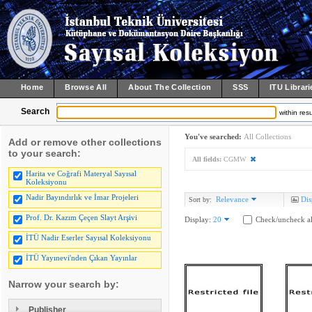
Home
Browse All
About The Collection
SSS
ITU Librari
Search
within resu
You've searched:
All Collections
Add or remove other collections
to your search:
All fields:
CGMW
Harita ve Coğrafi Materyal Sayısal
Koleksiyonu
Nadir Bayındırlık ve İmar Projeleri
Relevance
Dis
Sort by:
Prof. Dr. Kazım Çeçen Slayt Arşivi
Display:
20
Check/uncheck al
İTÜ Nadir Eserler Sayısal Koleksiyonu
İTÜ Yayınevi'nden Çıkan Yayınlar
Narrow your search by:
Publisher