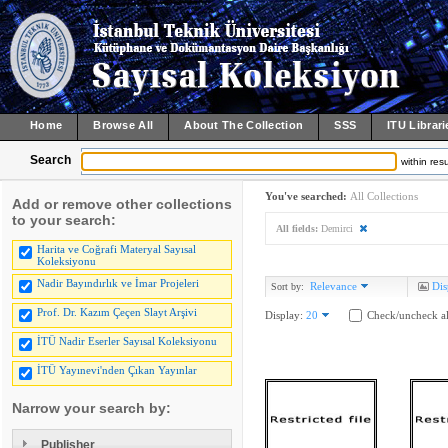
Home
Browse All
About The Collection
SSS
ITU Librari
Search
within resu
You've searched:
All Collections
Add or remove other collections
to your search:
All fields:
Demirci
Harita ve Coğrafi Materyal Sayısal
Koleksiyonu
Nadir Bayındırlık ve İmar Projeleri
Relevance
Dis
Sort by:
Prof. Dr. Kazım Çeçen Slayt Arşivi
Display:
20
Check/uncheck al
İTÜ Nadir Eserler Sayısal Koleksiyonu
İTÜ Yayınevi'nden Çıkan Yayınlar
Narrow your search by:
Publisher