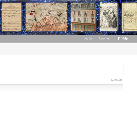
Log in
|
Favorites
|
Help
(2 results)