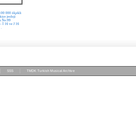
 100 000 ölçekli
kiye jeoloji
rı No:99
- İ 16 ve J 16
 .
|
|
SSS
TMDK Turkish Musical Archive