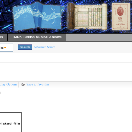
es
TMDK Turkish Musical Archive
Advanced Search
lts
play Options
Save to favorites
l