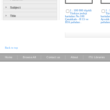
Subject
1 : 100 000 ölçekli
1 :
Türkiye jeoloji
Tür
Title
haritaları No:100
haritala
Çanakkale - H 15 ve
Ayvalık 
H16 paftaları .
paftaları
Back to top
|
|
|
|
Home
Browse All
Contact us
About
ITU Libraries