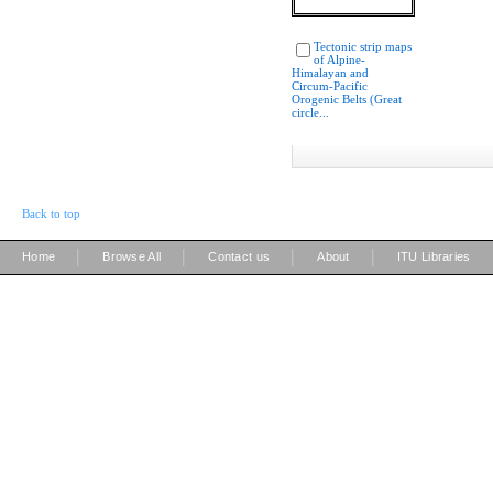
Tectonic strip maps
of Alpine-
Himalayan and
Circum-Pacific
Orogenic Belts (Great
circle...
Back to top
|
|
|
|
Home
Browse All
Contact us
About
ITU Libraries