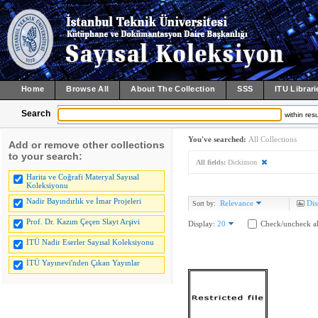
Home
Browse All
About The Collection
SSS
ITU Librari
Search
within resu
You've searched:
All Collections
Add or remove other collections
to your search:
All fields:
Dickinson
Harita ve Coğrafi Materyal Sayısal
Koleksiyonu
Nadir Bayındırlık ve İmar Projeleri
Relevance
Dis
Sort by:
Prof. Dr. Kazım Çeçen Slayt Arşivi
Display:
20
Check/uncheck al
İTÜ Nadir Eserler Sayısal Koleksiyonu
İTÜ Yayınevi'nden Çıkan Yayınlar