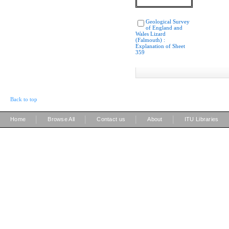
Geological Survey
of England and
Wales Lizard
(Falmouth) :
Explanation of Sheet
359
Back to top
|
|
|
|
Home
Browse All
Contact us
About
ITU Libraries