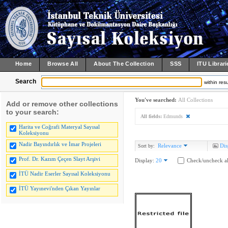
Home
Browse All
About The Collection
SSS
ITU Librari
Search
within resu
You've searched:
All Collections
Add or remove other collections
to your search:
All fields:
Edmunds
Harita ve Coğrafi Materyal Sayısal
Koleksiyonu
Nadir Bayındırlık ve İmar Projeleri
Relevance
Dis
Sort by:
Prof. Dr. Kazım Çeçen Slayt Arşivi
Display:
20
Check/uncheck al
İTÜ Nadir Eserler Sayısal Koleksiyonu
İTÜ Yayınevi'nden Çıkan Yayınlar