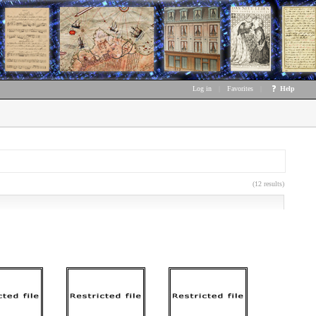
Log in
|
Favorites
|
Help
(12 results)