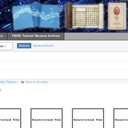
es
TMDK Turkish Musical Archive
Advanced Search
lts
play Options
Save to favorites
l