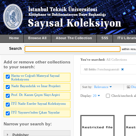
Home
Browse All
About The Collection
SSS
ITU Librari
Search
within resu
You've searched:
All Collections
Add or remove other collections
to your search:
All fields:
Forschungsanstalt
Harita ve Coğrafi Materyal Sayısal
Koleksiyonu
Nadir Bayındırlık ve İmar Projeleri
Relevance
Dis
Sort by:
Prof. Dr. Kazım Çeçen Slayt Arşivi
Display:
20
Check/uncheck al
İTÜ Nadir Eserler Sayısal Koleksiyonu
İTÜ Yayınevi'nden Çıkan Yayınlar
Narrow your search by:
Publisher