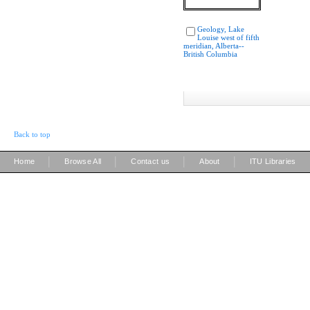
Geology, Lake
Louise west of fifth
meridian, Alberta--
British Columbia
Back to top
|
|
|
|
Home
Browse All
Contact us
About
ITU Libraries