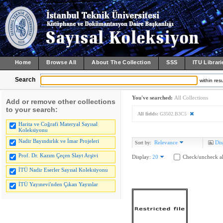
Home
Browse All
About The Collection
SSS
ITU Librari
Search
within resu
You've searched:
All Collections
Add or remove other collections
to your search:
All fields:
G3502.B3C5
Harita ve Coğrafi Materyal Sayısal
Koleksiyonu
Nadir Bayındırlık ve İmar Projeleri
Relevance
Dis
Sort by:
Prof. Dr. Kazım Çeçen Slayt Arşivi
Display:
20
Check/uncheck al
İTÜ Nadir Eserler Sayısal Koleksiyonu
İTÜ Yayınevi'nden Çıkan Yayınlar