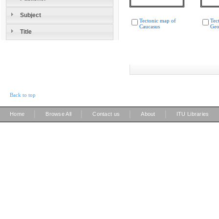
Subject
Tectonic map of
Tec
Caucasus
Geo
Title
Back to top
|
|
|
|
Home
Browse All
Contact us
About
ITU Libraries