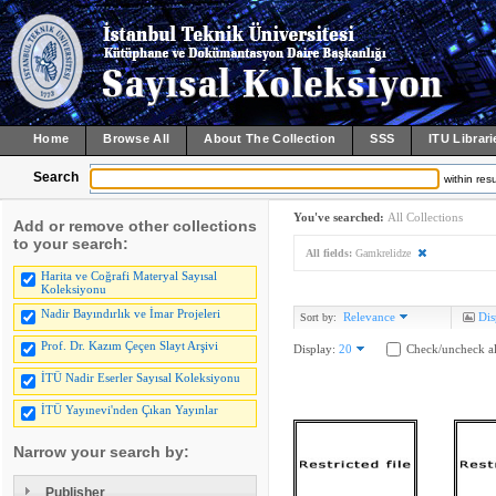
Home
Browse All
About The Collection
SSS
ITU Librari
Search
within resu
You've searched:
All Collections
Add or remove other collections
to your search:
All fields:
Gamkrelidze
Harita ve Coğrafi Materyal Sayısal
Koleksiyonu
Nadir Bayındırlık ve İmar Projeleri
Relevance
Dis
Sort by:
Prof. Dr. Kazım Çeçen Slayt Arşivi
Display:
20
Check/uncheck al
İTÜ Nadir Eserler Sayısal Koleksiyonu
İTÜ Yayınevi'nden Çıkan Yayınlar
Narrow your search by:
Publisher