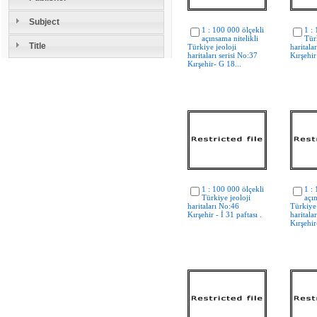
Subject
1 : 100 000 ölçekli
1 :
açınsama nitelikli
Tür
Title
Türkiye jeoloji
haritala
haritaları serisi No:37
Kırşehir 
Kırşehir- G 18...
1 : 100 000 ölçekli
1 :
Türkiye jeoloji
açın
haritaları No:46
Türkiye 
Kırşehir - İ 31 paftası .
haritala
Kırşehir