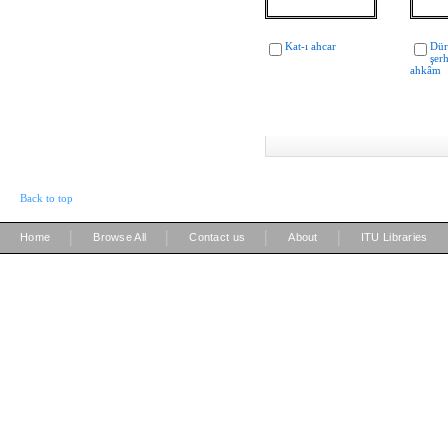
Kat-ı ahcar
Dür
şerh
ahkâm
Back to top
|
|
|
|
Home
Browse All
Contact us
About
ITU Libraries