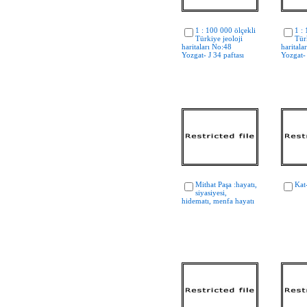
1 : 100 000 ölçekli
1 :
Türkiye jeoloji
Tür
haritaları No:48
haritala
Yozgat- J 34 paftası
Yozgat- 
Mithat Paşa :hayatı,
Kat
siyasiyesi,
hidematı, menfa hayatı