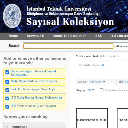
Home
Browse All
About The Collection
SSS
ITU Librari
Search
within resu
You've searched:
All Collections
Add or remove other collections
to your search:
All fields:
Haydar
Harita ve Coğrafi Materyal Sayısal
Koleksiyonu
Nadir Bayındırlık ve İmar Projeleri
Relevance
Dis
Sort by:
Prof. Dr. Kazım Çeçen Slayt Arşivi
Display:
20
Check/uncheck al
İTÜ Nadir Eserler Sayısal Koleksiyonu
İTÜ Yayınevi'nden Çıkan Yayınlar
Narrow your search by:
Publisher