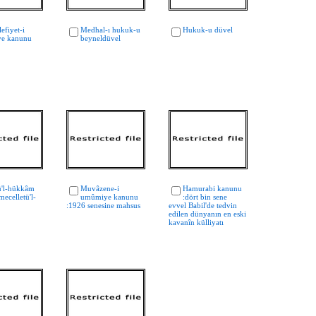
efiyet-i
Medhal-ı hukuk-u
Hukuk-u düvel
ye kanunu
beyneldüvel
ü'l-hükkâm
Muvâzene-i
Hamurabi kanunu
mecelletü'l-
umûmiye kanunu
:dört bin sene
:1926 senesine mahsus
evvel Babil'de tedvin
edilen dünyanın en eski
kavanîn külliyatı