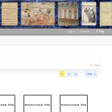
Log in
|
Favorites
|
Help
(41 results)
1
2
3
Next