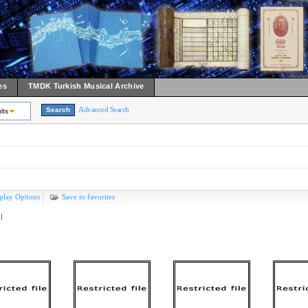
es
TMDK Turkish Musical Archive
Advanced Search
lts
play Options
Save to favorites
l