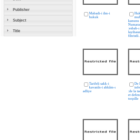
Publisher
Mabadi-i ilm-i
Huk
hukuk
muh
Subject
kanunu
Numaras
:esbab-
Title
layihası
fihristli.
Tarifeli sakk-i
De 
kavanîn-i ahkâm-ı
inf
adliye
:de la t
et defen
torpille