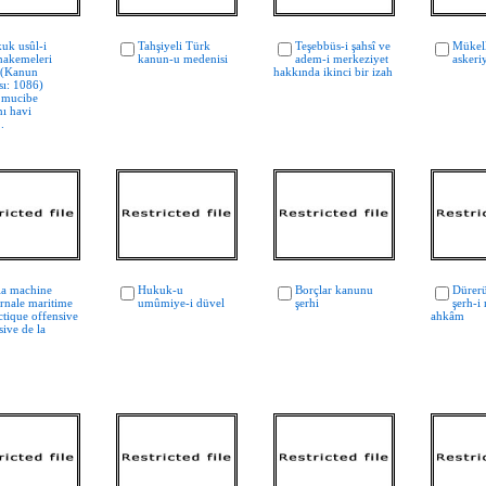
uk usûl-i
Tahşiyeli Türk
Teşebbüs-i şahsî ve
Mükell
akemeleri
kanun-u medenisi
adem-i merkeziyet
askeri
 (Kanun
hakkında ikinci bir izah
ı: 1086)
ı mucibe
nı havi
..
la machine
Hukuk-u
Borçlar kanunu
Dürer
ernale maritime
umûmiye-i düvel
şerhi
şerh-i 
actique offensive
ahkâm
sive de la