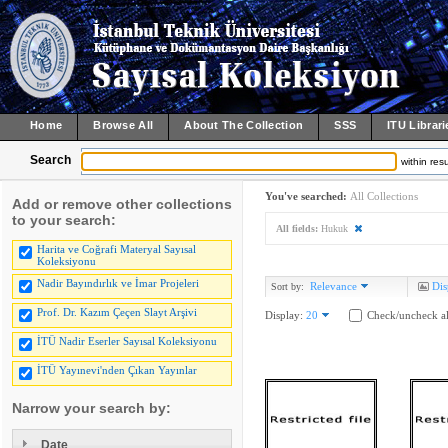
Home
Browse All
About The Collection
SSS
ITU Librari
Search
within resu
You've searched:
All Collections
Add or remove other collections
to your search:
All fields:
Hukuk
Harita ve Coğrafi Materyal Sayısal
Koleksiyonu
Nadir Bayındırlık ve İmar Projeleri
Relevance
Dis
Sort by:
Prof. Dr. Kazım Çeçen Slayt Arşivi
Display:
20
Check/uncheck al
İTÜ Nadir Eserler Sayısal Koleksiyonu
İTÜ Yayınevi'nden Çıkan Yayınlar
Narrow your search by:
Date