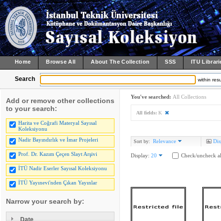
Home
Browse All
About The Collection
SSS
ITU Librari
Search
within resu
You've searched:
All Collections
Add or remove other collections
to your search:
All fields:
K
Harita ve Coğrafi Materyal Sayısal
Koleksiyonu
Nadir Bayındırlık ve İmar Projeleri
Relevance
Dis
Sort by:
Prof. Dr. Kazım Çeçen Slayt Arşivi
Display:
20
Check/uncheck al
İTÜ Nadir Eserler Sayısal Koleksiyonu
İTÜ Yayınevi'nden Çıkan Yayınlar
Narrow your search by:
Date