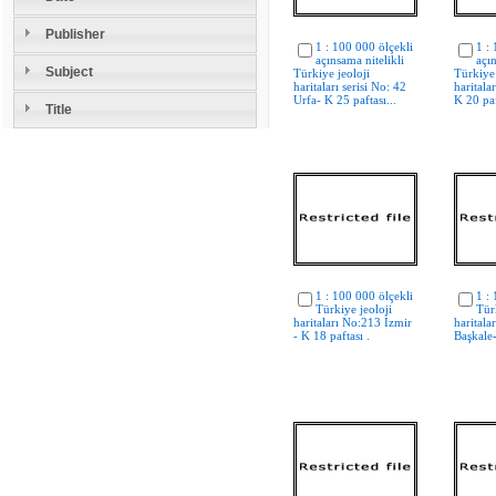
Publisher
1 : 100 000 ölçekli
1 :
açınsama nitelikli
açın
Subject
Türkiye jeoloji
Türkiye 
haritaları serisi No: 42
harital
Urfa- K 25 paftası...
K 20 paf
Title
1 : 100 000 ölçekli
1 :
Türkiye jeoloji
Tür
haritaları No:213 İzmir
haritala
- K 18 paftası .
Başkale-