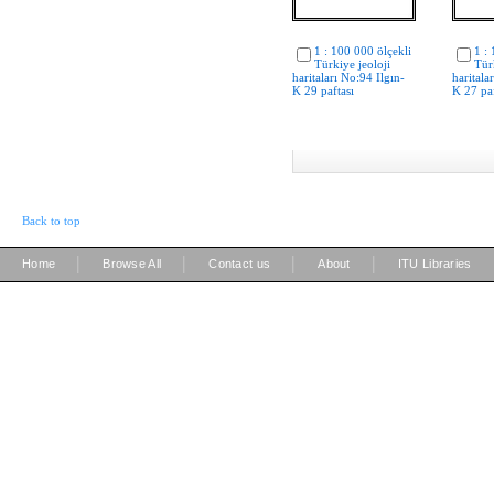
1 : 100 000 ölçekli
1 :
Türkiye jeoloji
Tür
haritaları No:94 Ilgın-
haritala
K 29 paftası
K 27 paf
Back to top
|
|
|
|
Home
Browse All
Contact us
About
ITU Libraries