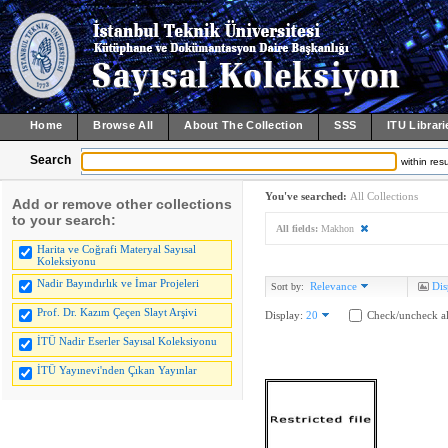
Home
Browse All
About The Collection
SSS
ITU Librari
Search
within resu
You've searched:
All Collections
Add or remove other collections
to your search:
All fields:
Makhon
Harita ve Coğrafi Materyal Sayısal
Koleksiyonu
Nadir Bayındırlık ve İmar Projeleri
Relevance
Dis
Sort by:
Prof. Dr. Kazım Çeçen Slayt Arşivi
Display:
20
Check/uncheck al
İTÜ Nadir Eserler Sayısal Koleksiyonu
İTÜ Yayınevi'nden Çıkan Yayınlar