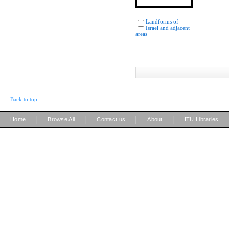
Landforms of
Israel and adjacent
areas
Back to top
|
|
|
|
Home
Browse All
Contact us
About
ITU Libraries