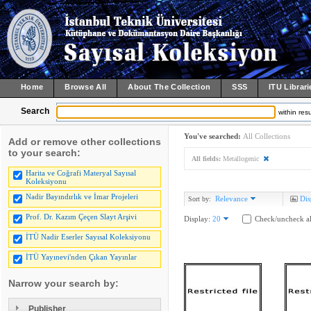
Home
Browse All
About The Collection
SSS
ITU Librari
Search
within resu
You've searched:
All Collections
Add or remove other collections
to your search:
All fields:
Metallogenic
Harita ve Coğrafi Materyal Sayısal
Koleksiyonu
Nadir Bayındırlık ve İmar Projeleri
Relevance
Dis
Sort by:
Prof. Dr. Kazım Çeçen Slayt Arşivi
Display:
20
Check/uncheck al
İTÜ Nadir Eserler Sayısal Koleksiyonu
İTÜ Yayınevi'nden Çıkan Yayınlar
Narrow your search by:
Publisher