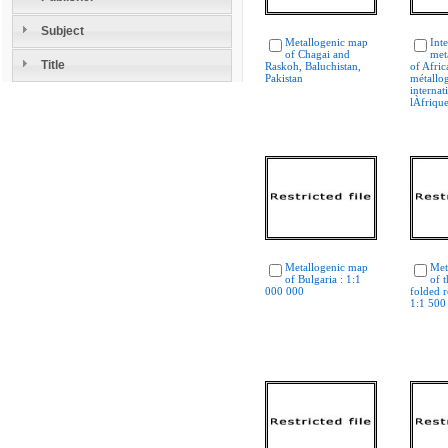
Subject
Metallogenic map
Int
of Chagai and
met
Title
Raskoh, Baluchistan,
of Afric
Pakistan
métallo
internat
lÀfriqu
Metallogenic map
Met
of Bulgaria : 1:1
of 
000 000
folded r
1:1 500