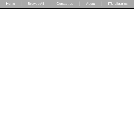
|
|
|
|
Home
Browse All
Contact us
About
ITU Libraries