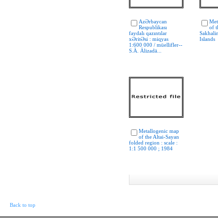
AzƏrbaycan
Met
Respublikası
of 
faydalı qazıntılar
Sakhalin
xƏritƏsi : miqyas
Islands
1:600 000 / müellifler--
S.Ä. Älizadä...
Metallogenic map
of the Altai-Sayan
folded region : scale :
1:1 500 000 ; 1984
Back to top