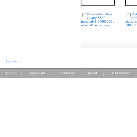
Paleotektonicheski
Met
e karty SSSR :
of 
masshtab 1:5 000 000 :
platform
obsnitel'naa zapiska
500 000
Back to top
|
|
|
|
Home
Browse All
Contact us
About
ITU Libraries