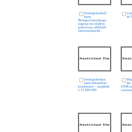
Geologicheskai︠a︡
Car
karta
de l
Beringovomorskogo
regiona (so sni︠a︡tym
pokrovom rykhlykh
chetvertichnykh...
Geologicheskaa
Map 
karta dokembria
the 
kontinentov : masshtab
USSR an
1:15 000 000
countrie