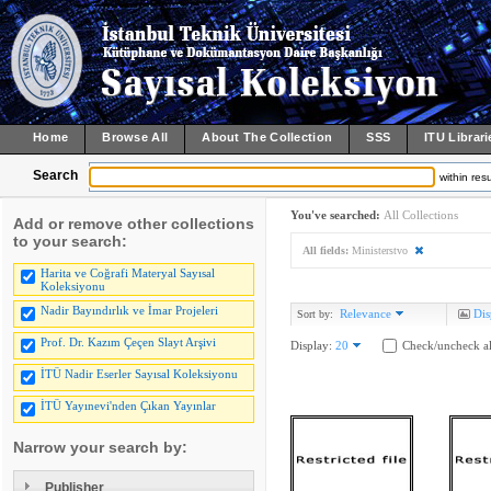
Home
Browse All
About The Collection
SSS
ITU Librari
Search
within resu
You've searched:
All Collections
Add or remove other collections
to your search:
All fields:
Ministerstvo
Harita ve Coğrafi Materyal Sayısal
Koleksiyonu
Nadir Bayındırlık ve İmar Projeleri
Relevance
Dis
Sort by:
Prof. Dr. Kazım Çeçen Slayt Arşivi
Display:
20
Check/uncheck al
İTÜ Nadir Eserler Sayısal Koleksiyonu
İTÜ Yayınevi'nden Çıkan Yayınlar
Narrow your search by:
Publisher