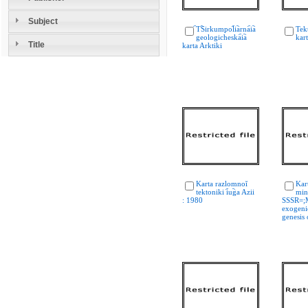
Subject
︠T︡Sirkumpol︠i︡arna︠i︡a
Tek
geologicheska︠i︡a
kar
Title
karta Arktiki
Karta razlomnoĭ
Kar
tektoniki i︠u︡ga Azii
min
: 1980
SSSR=;
exogeni
genesis