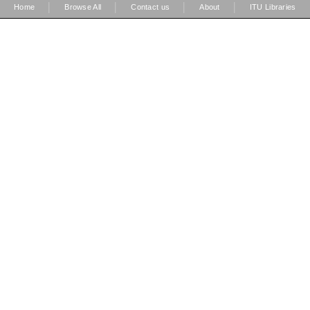
|
|
|
|
Home
Browse All
Contact us
About
ITU Libraries