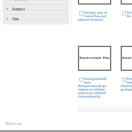
Subject
Geologic map of
Tec
Central Asia and
the
Title
adjacent territories
Geologicheskai︠a︡
Prin
karta
hist
Beringovomorskogo
(Osnovy
regiona (so sni︠a︡tym
geologii
pokrovom rykhlykh
chetvertichnykh...
Back to top