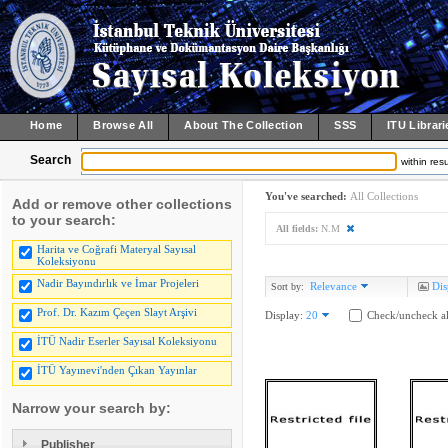
Home
Browse All
About The Collection
SSS
ITU Librari
Search
within resu
You've searched:
All Collections
Add or remove other collections
to your search:
All fields:
N.M
Harita ve Coğrafi Materyal Sayısal
Koleksiyonu
Nadir Bayındırlık ve İmar Projeleri
Relevance
Dis
Sort by:
Prof. Dr. Kazım Çeçen Slayt Arşivi
Display:
20
Check/uncheck al
İTÜ Nadir Eserler Sayısal Koleksiyonu
İTÜ Yayınevi'nden Çıkan Yayınlar
Narrow your search by:
Publisher