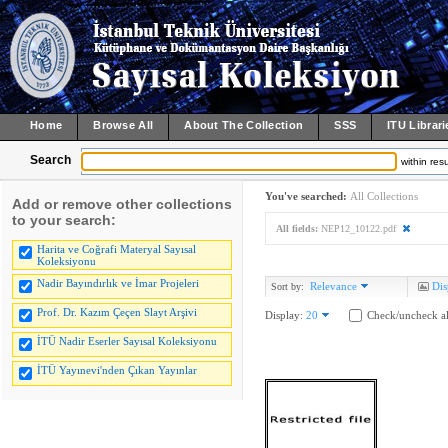
Home
Browse All
About The Collection
SSS
ITU Librari
Search
within resu
You've searched:
All Collections
Add or remove other collections
to your search:
All fields:
NEP12_10122.pdf
Harita ve Coğrafi Materyal Sayısal
Koleksiyonu
Nadir Bayındırlık ve İmar Projeleri
Relevance
Dis
Sort by:
Prof. Dr. Kazım Çeçen Slayt Arşivi
Display:
20
Check/uncheck al
İTÜ Nadir Eserler Sayısal Koleksiyonu
İTÜ Yayınevi'nden Çıkan Yayınlar