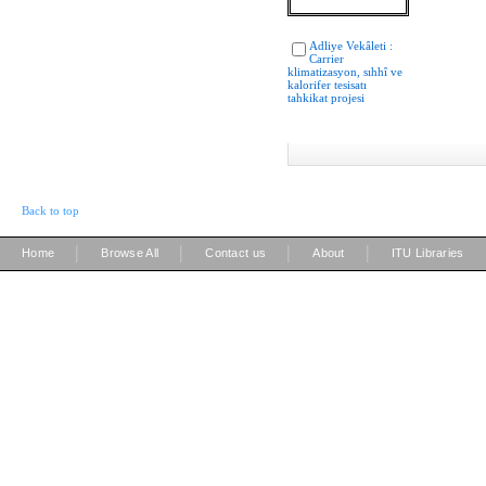
Adliye Vekâleti :
Carrier
klimatizasyon, sıhhî ve
kalorifer tesisatı
tahkikat projesi
Back to top
|
|
|
|
Home
Browse All
Contact us
About
ITU Libraries