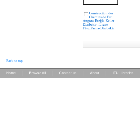
Construction des
Chemins de Fer :
Angora-Ereğli. Keller-
Diarbekir :;Ligne
FévziPacha-Diarbékir.
Back to top
|
|
|
|
Home
Browse All
Contact us
About
ITU Libraries