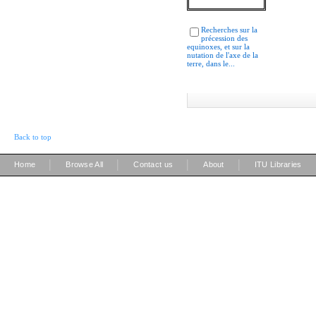
Recherches sur la
précession des
equinoxes, et sur la
nutation de l'axe de la
terre, dans le...
Back to top
|
|
|
|
Home
Browse All
Contact us
About
ITU Libraries