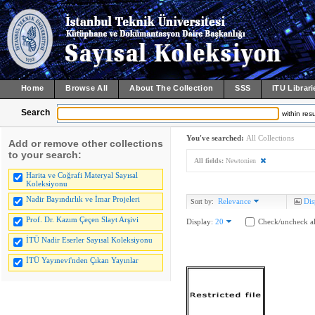
Home
Browse All
About The Collection
SSS
ITU Librari
Search
within resu
You've searched:
All Collections
Add or remove other collections
to your search:
All fields:
Newtonien
Harita ve Coğrafi Materyal Sayısal
Koleksiyonu
Nadir Bayındırlık ve İmar Projeleri
Relevance
Dis
Sort by:
Prof. Dr. Kazım Çeçen Slayt Arşivi
Display:
20
Check/uncheck al
İTÜ Nadir Eserler Sayısal Koleksiyonu
İTÜ Yayınevi'nden Çıkan Yayınlar