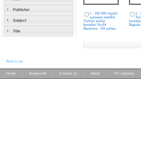
Publisher
1 : 100 000 ölçekli
1 :
açınsama nitelikli
Tür
Subject
Türkiye jeoloji
haritala
haritaları No:64
Başkale-
Bandırma - D4 paftası .
Title
Back to top
|
|
|
|
Home
Browse All
Contact us
About
ITU Libraries