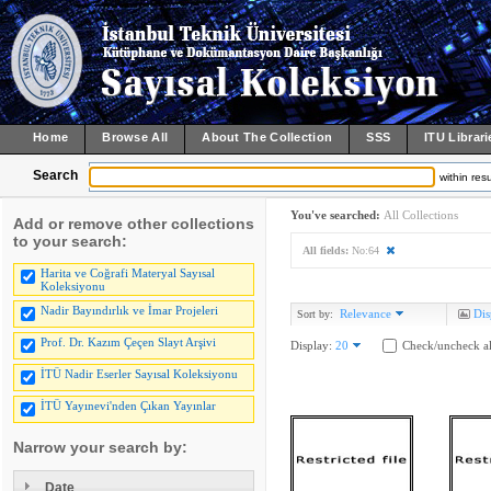
Home
Browse All
About The Collection
SSS
ITU Librari
Search
within resu
You've searched:
All Collections
Add or remove other collections
to your search:
All fields:
No:64
Harita ve Coğrafi Materyal Sayısal
Koleksiyonu
Nadir Bayındırlık ve İmar Projeleri
Relevance
Dis
Sort by:
Prof. Dr. Kazım Çeçen Slayt Arşivi
Display:
20
Check/uncheck al
İTÜ Nadir Eserler Sayısal Koleksiyonu
İTÜ Yayınevi'nden Çıkan Yayınlar
Narrow your search by:
Date