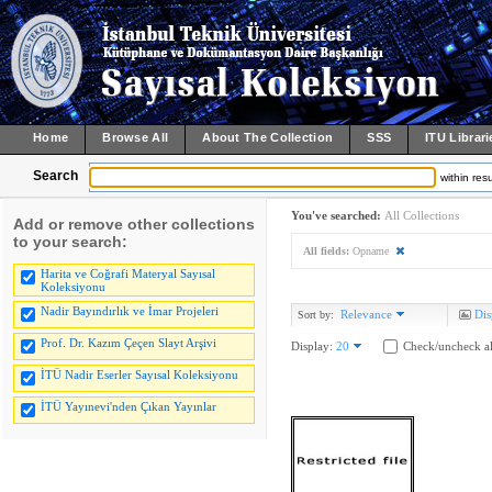
Home
Browse All
About The Collection
SSS
ITU Librari
Search
within resu
You've searched:
All Collections
Add or remove other collections
to your search:
All fields:
Opname
Harita ve Coğrafi Materyal Sayısal
Koleksiyonu
Nadir Bayındırlık ve İmar Projeleri
Relevance
Dis
Sort by:
Prof. Dr. Kazım Çeçen Slayt Arşivi
Display:
20
Check/uncheck al
İTÜ Nadir Eserler Sayısal Koleksiyonu
İTÜ Yayınevi'nden Çıkan Yayınlar