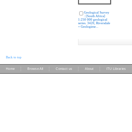
Geological Survey
: [South Africa]
1:250 000 geological
series. 3420, Riversdale
= Geologiese...
Back to top
|
|
|
|
Home
Browse All
Contact us
About
ITU Libraries