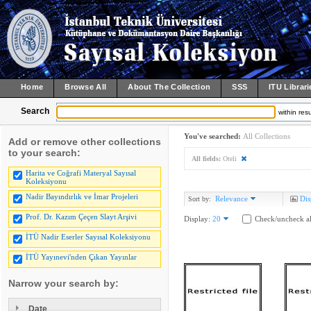
Home
Browse All
About The Collection
SSS
ITU Librari
Search
within resu
You've searched:
All Collections
Add or remove other collections
to your search:
All fields:
Oteli
Harita ve Coğrafi Materyal Sayısal
Koleksiyonu
Nadir Bayındırlık ve İmar Projeleri
Relevance
Dis
Sort by:
Prof. Dr. Kazım Çeçen Slayt Arşivi
Display:
20
Check/uncheck al
İTÜ Nadir Eserler Sayısal Koleksiyonu
İTÜ Yayınevi'nden Çıkan Yayınlar
Narrow your search by:
Date