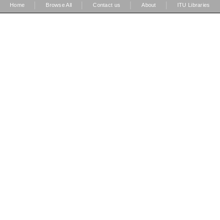
|
|
|
|
Home
Browse All
Contact us
About
ITU Libraries