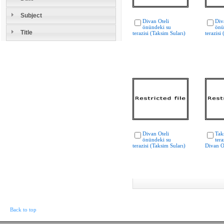
Subject
Divan Oteli
Div
önündeki su
önü
Title
terazisi (Taksim Suları)
terazisi
Divan Oteli
Tak
önündeki su
ter
terazisi (Taksim Suları)
Divan O
Back to top