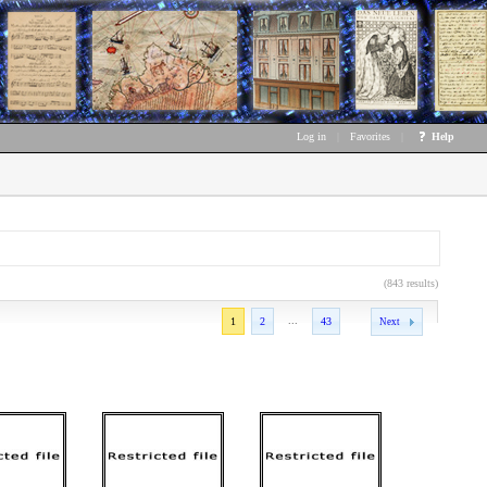
Log in
|
Favorites
|
Help
(843 results)
...
1
2
43
Next