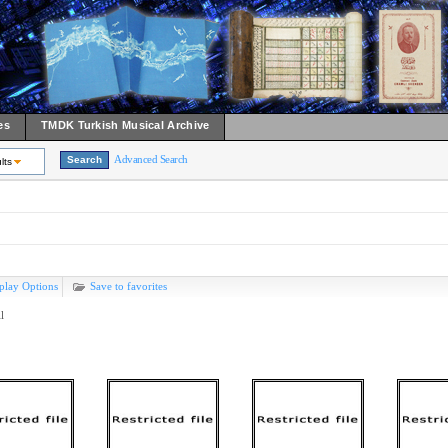
es
TMDK Turkish Musical Archive
Advanced Search
lts
play Options
Save to favorites
l