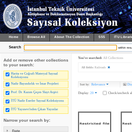
Home
Browse All
About The Collection
SSS
ITU Librari
Search
within resu
You've searched:
All Collections
Add or remove other collections
to your search:
All fields:
Railroads
Harita ve Coğrafi Materyal Sayısal
Koleksiyonu
Nadir Bayındırlık ve İmar Projeleri
Relevance
Dis
Sort by:
Prof. Dr. Kazım Çeçen Slayt Arşivi
Display:
20
Check/uncheck al
İTÜ Nadir Eserler Sayısal Koleksiyonu
İTÜ Yayınevi'nden Çıkan Yayınlar
Narrow your search by:
Date