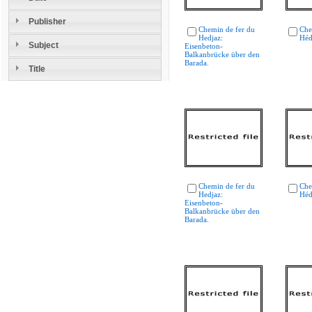
Publisher
Chemin de fer du
Che
Hedjaz:
Héd
Subject
Eisenbeton-
Balkanbrücke über den
Barada.
Title
Chemin de fer du
Che
Hedjaz:
Héd
Eisenbeton-
Balkanbrücke über den
Barada.