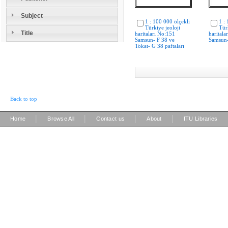
Subject
1 : 100 000 ölçekli
1 :
Türkiye jeoloji
Tür
Title
haritaları No:151
haritala
Samsun- F 38 ve
Samsun-
Tokat- G 38 paftaları
Back to top
|
|
|
|
Home
Browse All
Contact us
About
ITU Libraries