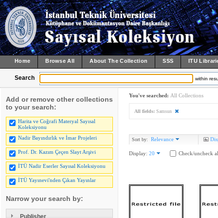
Home
Browse All
About The Collection
SSS
ITU Librari
Search
within resu
You've searched:
All Collections
Add or remove other collections
to your search:
All fields:
Samsun
Harita ve Coğrafi Materyal Sayısal
Koleksiyonu
Nadir Bayındırlık ve İmar Projeleri
Relevance
Dis
Sort by:
Prof. Dr. Kazım Çeçen Slayt Arşivi
Display:
20
Check/uncheck al
İTÜ Nadir Eserler Sayısal Koleksiyonu
İTÜ Yayınevi'nden Çıkan Yayınlar
Narrow your search by:
Publisher