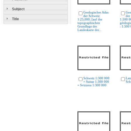
Subject
Geologischer Atlas
Geo
der Schweiz
der
Title
1:25,000; [auf der
1:500 0
topographischen
géologiq
Grundlage der
: 1:500
Landeskarte der...
Schweiz 1:300 000
Lan
= Suisse 1:300 000
Sch
= Svizzera 1:300 000