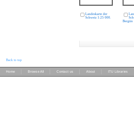
Landeskarte der
Lan
Schweiz 1:25 000.
Sch
Bergün
Back to top
|
|
|
|
Home
Browse All
Contact us
About
ITU Libraries