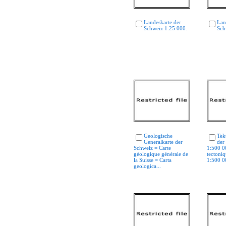
Landeskarte der
Lan
Schweiz 1:25 000.
Sch
Geologische
Tek
Generalkarte der
der
Schweiz = Carte
1:500 0
géologique générale de
tectoniq
la Suisse = Carta
1:500 0
geologica...