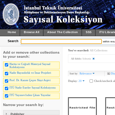
Home
Browse All
About The Collection
SSS
ITU Librari
Search
within resu
You've searched:
All Collections
Add or remove other collections
to your search:
All fields:
Schweiz
Harita ve Coğrafi Materyal Sayısal
Koleksiyonu
Nadir Bayındırlık ve İmar Projeleri
Relevance
Dis
Sort by:
Prof. Dr. Kazım Çeçen Slayt Arşivi
Display:
20
Check/uncheck al
İTÜ Nadir Eserler Sayısal Koleksiyonu
İTÜ Yayınevi'nden Çıkan Yayınlar
Narrow your search by:
Publisher