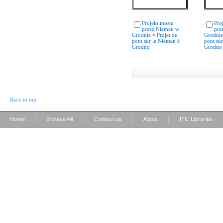
Projekt mostu
Pro
przez Niemen w
prz
Grodnie = Projet du
Grodnie
pont sur le Niemen à
pont su
Grodno
Grodno
Back to top
|
|
|
|
Home
Browse All
Contact us
About
ITU Libraries