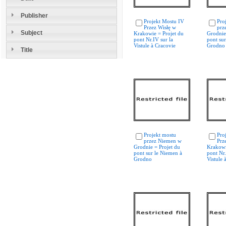
Publisher
Projekt Mostu IV
Pro
Przez Wisłę w
prz
Subject
Krakowie = Projet du
Grodnie
pont Nr.IV sur la
pont su
Vistule à Cracovie
Grodno
Title
Projekt mostu
Pro
przez Niemen w
Prz
Grodnie = Projet du
Krakowi
pont sur le Niemen à
pont Nr.
Grodno
Vistule 