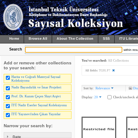
Home
Browse All
About The Collection
SSS
ITU Librari
Search
within resu
You've searched:
All Collections
Add or remove other collections
to your search:
All fields:
TG95.P7
Harita ve Coğrafi Materyal Sayısal
Koleksiyonu
Nadir Bayındırlık ve İmar Projeleri
Relevance
Dis
Sort by:
Prof. Dr. Kazım Çeçen Slayt Arşivi
Display:
20
Check/uncheck al
İTÜ Nadir Eserler Sayısal Koleksiyonu
İTÜ Yayınevi'nden Çıkan Yayınlar
Narrow your search by:
Date