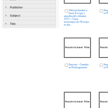
Publisher
Tektonicheskai a
Smy
karta Evropy i
et 
Subject
smezhnykh oblastei,
1975 = Carte
tectonique de l'Europe
Title
et des...
Smyrne - Cassaba
Smy
et Prolongement
et 