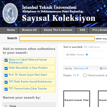
Home
Browse All
About The Collection
SSS
ITU Librari
Search
within resu
You've searched:
All Collections
Add or remove other collections
to your search:
All fields:
Travaux
Harita ve Coğrafi Materyal Sayısal
Koleksiyonu
Nadir Bayındırlık ve İmar Projeleri
Relevance
Dis
Sort by:
Prof. Dr. Kazım Çeçen Slayt Arşivi
Display:
20
Check/uncheck al
İTÜ Nadir Eserler Sayısal Koleksiyonu
İTÜ Yayınevi'nden Çıkan Yayınlar
Narrow your search by:
Date