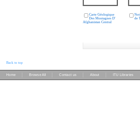
Carte Géologique
Noti
Des Montagnes D'
de 
Afghanistan Central
Back to top
|
|
|
|
Home
Browse All
Contact us
About
ITU Libraries