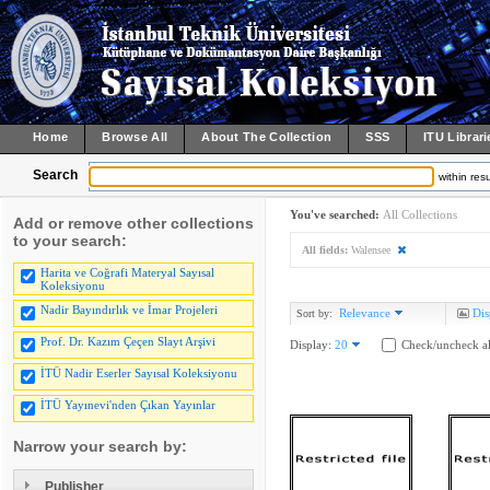
Home
Browse All
About The Collection
SSS
ITU Librari
Search
within resu
You've searched:
All Collections
Add or remove other collections
to your search:
All fields:
Walensee
Harita ve Coğrafi Materyal Sayısal
Koleksiyonu
Nadir Bayındırlık ve İmar Projeleri
Relevance
Dis
Sort by:
Prof. Dr. Kazım Çeçen Slayt Arşivi
Display:
20
Check/uncheck al
İTÜ Nadir Eserler Sayısal Koleksiyonu
İTÜ Yayınevi'nden Çıkan Yayınlar
Narrow your search by:
Publisher