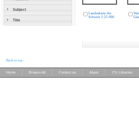
Subject
Landeskarte der
Wan
Schweiz 1:25 000.
Gla
Title
Back to top
|
|
|
|
Home
Browse All
Contact us
About
ITU Libraries