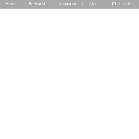
|
|
|
|
Home
Browse All
Contact us
About
ITU Libraries