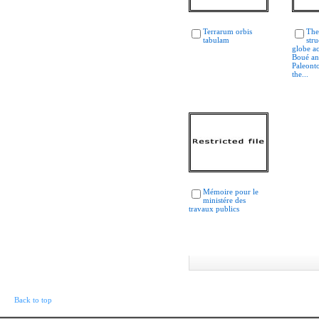
Terrarum orbis
The
tabulam
stru
globe a
Boué a
Paleont
the...
Mémoire pour le
ministére des
travaux publics
Back to top