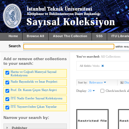
Home
Browse All
About The Collection
SSS
ITU Librari
Search
within resu
You've searched:
All Collections
Add or remove other collections
to your search:
All fields:
Works
Harita ve Coğrafi Materyal Sayısal
Koleksiyonu
Nadir Bayındırlık ve İmar Projeleri
Relevance
Dis
Sort by:
Prof. Dr. Kazım Çeçen Slayt Arşivi
Display:
20
Check/uncheck al
İTÜ Nadir Eserler Sayısal Koleksiyonu
İTÜ Yayınevi'nden Çıkan Yayınlar
Narrow your search by:
Publisher