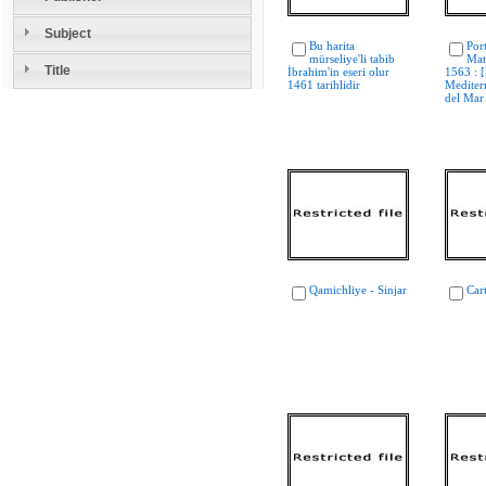
Subject
Bu harita
Por
mürseliye'li tabib
Mat
Title
İbrahim'in eseri olur
1563 : 
1461 tarihlidir
Mediter
del Mar
Qamichliye - Sinjar
Car