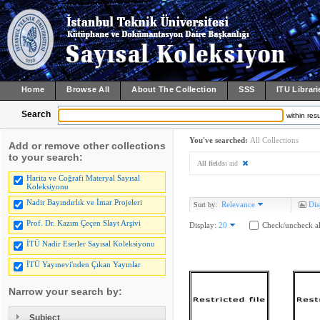
Home
Browse All
About The Collection
SSS
ITU Librari
Search
within resu
You've searched:
All Collections
Add or remove other collections
to your search:
All fields:
aid
Harita ve Coğrafi Materyal Sayısal
Koleksiyonu
Nadir Bayındırlık ve İmar Projeleri
Relevance
Dis
Sort by:
Prof. Dr. Kazım Çeçen Slayt Arşivi
Display:
20
Check/uncheck al
İTÜ Nadir Eserler Sayısal Koleksiyonu
İTÜ Yayınevi'nden Çıkan Yayınlar
Narrow your search by:
Subject