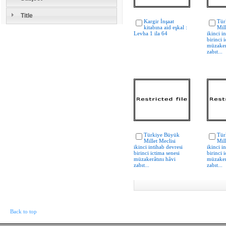
Title
Kargir İnşaat
Tür
kitabına aid eşkal :
Mill
Levha 1 ila 64
ikinci i
birinci 
müzaker
zabıt...
Türkiye Büyük
Tür
Millet Meclisi
Mill
ikinci intihab devresi
ikinci i
birinci ictima senesi
birinci 
müzakerâtını hâvi
müzaker
zabıt...
zabıt...
Back to top