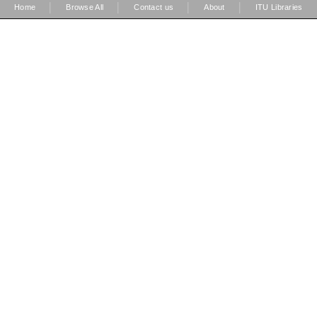
|
|
|
|
Home
Browse All
Contact us
About
ITU Libraries