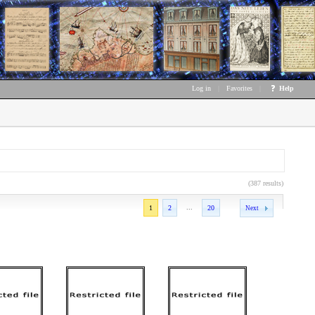
Log in
|
Favorites
|
Help
(387 results)
...
1
2
20
Next