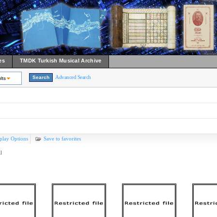
es
TMDK Turkish Musical Archive
Advanced Search
lts
play Options
Save to favorites
l