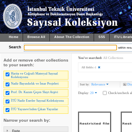
Home
Browse All
About The Collection
SSS
ITU Librari
Search
within resu
You've searched:
All Collections
Add or remove other collections
to your search:
All fields:
d
Harita ve Coğrafi Materyal Sayısal
Koleksiyonu
Nadir Bayındırlık ve İmar Projeleri
Relevance
Dis
Sort by:
Prof. Dr. Kazım Çeçen Slayt Arşivi
Display:
20
Check/uncheck al
İTÜ Nadir Eserler Sayısal Koleksiyonu
İTÜ Yayınevi'nden Çıkan Yayınlar
Narrow your search by:
Date