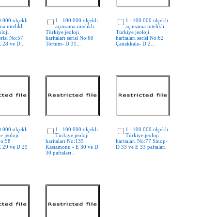
0 000 ölçekli
1 : 100 000 ölçekli
1 : 100 000 ölçekli
ma nitelikli
açınsama nitelikli
açınsama nitelikli
loji
Türkiye jeoloji
Türkiye jeoloji
serisi No:57
haritaları serisi No:60
haritaları serisi No:62
 28 ve D...
Tortum- D 31...
Çanakkale- D 2...
0 000 ölçekli
1 : 100 000 ölçekli
1 : 100 000 ölçekli
e jeoloji
Türkiye jeoloji
Türkiye jeoloji
No:58
haritaları No:135
haritaları No:77 Sinop-
C 29 ve D 29
Kastamonu - E 30 ve D
D 33 ve E 33 paftaları
30 paftaları .