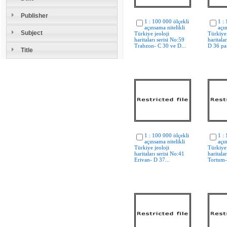
Publisher
1 : 100 000 ölçekli
1 :
açınsama nitelikli
açın
Subject
Türkiye jeoloji
Türkiye 
haritaları serisi No:59
haritala
Trabzon- C 30 ve D...
D 36 paf
Title
1 : 100 000 ölçekli
1 :
açınsama nitelikli
açın
Türkiye jeoloji
Türkiye 
haritaları serisi No:41
haritala
Erivan- D 37...
Tortum-