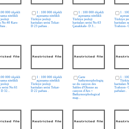
 100 000 ölçekli
1 : 100 000 ölçekli
1 : 100 000 ölçekli
1 : 10
sama nitelikli
açınsama nitelikli
açınsama nitelikli
açınsa
jeoloji
Türkiye jeoloji
Türkiye jeoloji
Türkiye jeo
rı No:40 Kars-
haritaları serisi Tokat-
haritaları serisi No:63
haritaları 
tası .
D 23 paftası .
Çanakkale- D 3...
Trabzon- C
 100 000 ölçekli
1 : 100 000 ölçekli
Carte
1 : 10
sama nitelikli
açınsama nitelikli
bathymorphologiq
Türkiy
jeoloji
Türkiye jeoloji
ue du canyon des
haritaları 
rı serisi No:61
haritaları serisi Tokat-
Sables d'Olonne au
Trabzon- 
 D 32...
D 22 paftası .
canyon d'Ars =
paftaları .
Bathymorphological
map...