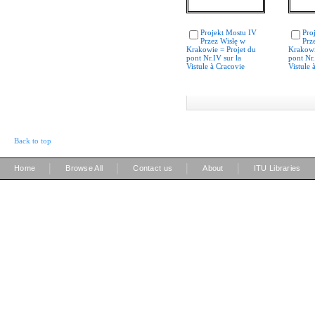
Projekt Mostu IV
Pro
Przez Wisłę w
Prz
Krakowie = Projet du
Krakowi
pont Nr.IV sur la
pont Nr.
Vistule à Cracovie
Vistule 
Back to top
|
|
|
|
Home
Browse All
Contact us
About
ITU Libraries