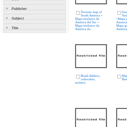
Publisher
Tectonic map of
Geo
South America =
Sou
Subject
Mapa tectónico de
=Mapa g
América del Sur =
America
Mapa tectônico da
Mapa ge
Title
América do...
América
Brasil didático,
Map
rodoviário,
Bras
turístico