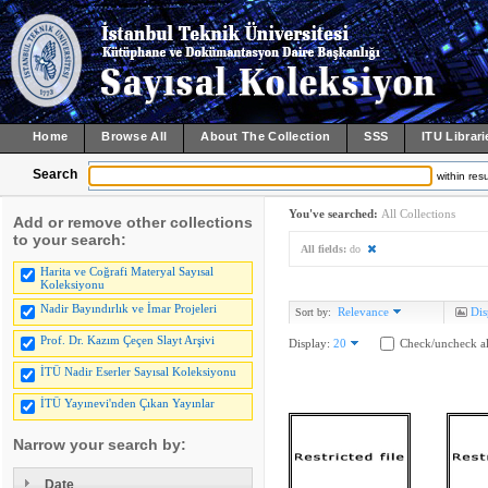
Home
Browse All
About The Collection
SSS
ITU Librari
Search
within resu
You've searched:
All Collections
Add or remove other collections
to your search:
All fields:
do
Harita ve Coğrafi Materyal Sayısal
Koleksiyonu
Nadir Bayındırlık ve İmar Projeleri
Relevance
Dis
Sort by:
Prof. Dr. Kazım Çeçen Slayt Arşivi
Display:
20
Check/uncheck al
İTÜ Nadir Eserler Sayısal Koleksiyonu
İTÜ Yayınevi'nden Çıkan Yayınlar
Narrow your search by:
Date