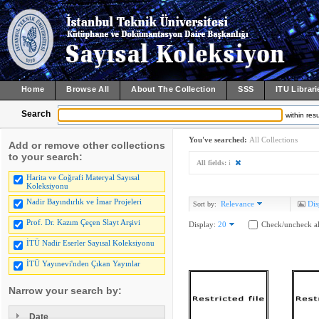
Home
Browse All
About The Collection
SSS
ITU Librari
Search
within resu
You've searched:
All Collections
Add or remove other collections
to your search:
All fields:
i
Harita ve Coğrafi Materyal Sayısal
Koleksiyonu
Nadir Bayındırlık ve İmar Projeleri
Relevance
Dis
Sort by:
Prof. Dr. Kazım Çeçen Slayt Arşivi
Display:
20
Check/uncheck al
İTÜ Nadir Eserler Sayısal Koleksiyonu
İTÜ Yayınevi'nden Çıkan Yayınlar
Narrow your search by:
Date