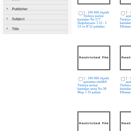
Publisher
1 : 100 000 ölçekli
1 :
Türkiye jeoloji
açın
Subject
haritaları No:177
Türkiye 
Doğubayazıt- İ 52 - İ
haritalar
53 ve H 52 paftaları
Elbistan
Title
1 : 100 000 ölçekli
1 :
açınsama nitelikli
açın
Türkiye jeoloji
Türkiye 
haritaları serisi No:38
haritalar
Muş- İ 33 paftası
Elbistan