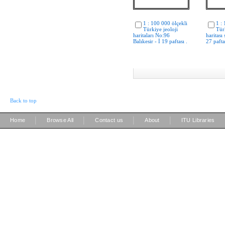
1 : 100 000 ölçekli
1 :
Türkiye jeoloji
Tür
haritaları No:96
haritası
Balıkesir - İ 19 paftası .
27 pafta
Back to top
|
|
|
|
Home
Browse All
Contact us
About
ITU Libraries