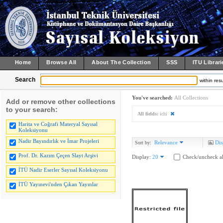
Home
Browse All
About The Collection
SSS
ITU Librari
Search
within resu
You've searched:
All Collections
Add or remove other collections
to your search:
All fields:
ichi
Harita ve Coğrafi Materyal Sayısal
Koleksiyonu
Nadir Bayındırlık ve İmar Projeleri
Relevance
Dis
Sort by:
Prof. Dr. Kazım Çeçen Slayt Arşivi
Display:
20
Check/uncheck al
İTÜ Nadir Eserler Sayısal Koleksiyonu
İTÜ Yayınevi'nden Çıkan Yayınlar