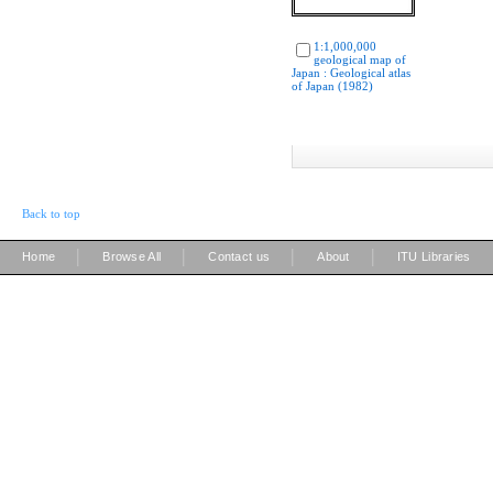
1:1,000,000
geological map of
Japan : Geological atlas
of Japan (1982)
Back to top
|
|
|
|
Home
Browse All
Contact us
About
ITU Libraries