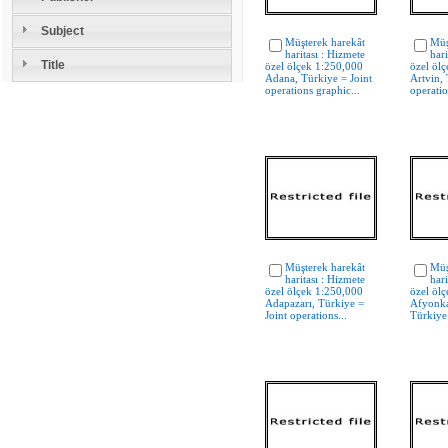
Subject
Müşterek harekât
Müş
haritası : Hizmete
har
Title
özel ölçek 1:250,000
özel öl
Adana, Türkiye = Joint
Artvin, 
operations graphic...
operatio
Müşterek harekât
Müş
haritası : Hizmete
hari
özel ölçek 1:250,000
özel öl
Adapazarı, Türkiye =
Afyonka
Joint operations...
Türkiye 