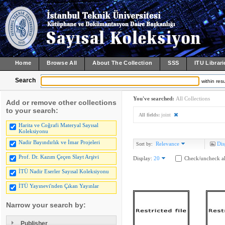
Home
Browse All
About The Collection
SSS
ITU Librari
Search
within resu
You've searched:
All Collections
Add or remove other collections
to your search:
All fields:
joint
Harita ve Coğrafi Materyal Sayısal
Koleksiyonu
Nadir Bayındırlık ve İmar Projeleri
Relevance
Dis
Sort by:
Prof. Dr. Kazım Çeçen Slayt Arşivi
Display:
20
Check/uncheck al
İTÜ Nadir Eserler Sayısal Koleksiyonu
İTÜ Yayınevi'nden Çıkan Yayınlar
Narrow your search by:
Publisher