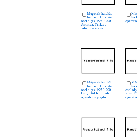
Müşterek harekât
Müş
haritası : Hizmete
hari
özel ölçek 1:250,000
operati
Antakya, Türkiye =
Joint operations...
Müşterek harekât
Müş
haritası : Hizmete
hari
özel ölçek 1:250,000
özel öl
Urla, Türkiye = Joint
Kars, Tü
operations graphic...
operatio