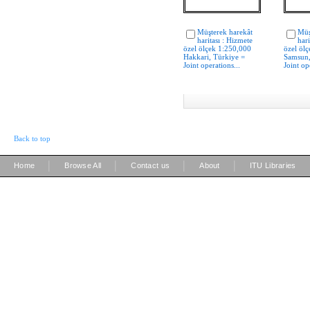
Müşterek harekât
Müş
haritası : Hizmete
hari
özel ölçek 1:250,000
özel öl
Hakkari, Türkiye =
Samsun,
Joint operations...
Joint op
Back to top
|
|
|
|
Home
Browse All
Contact us
About
ITU Libraries