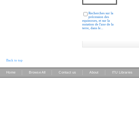
Recherches sur la
précession des
equinoxes, et sur la
nutation de l'axe de la
terre, dans le...
Back to top
|
|
|
|
Home
Browse All
Contact us
About
ITU Libraries