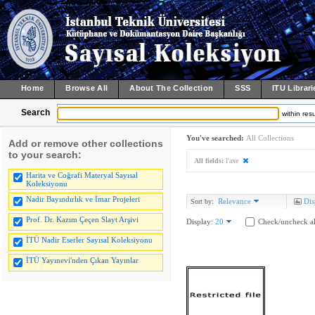
Home
Browse All
About The Collection
SSS
ITU Librari
Search
within resu
You've searched:
All Collections
Add or remove other collections
to your search:
All fields:
l'axe
Harita ve Coğrafi Materyal Sayısal
Koleksiyonu
Nadir Bayındırlık ve İmar Projeleri
Relevance
Dis
Sort by:
Prof. Dr. Kazım Çeçen Slayt Arşivi
Display:
20
Check/uncheck al
İTÜ Nadir Eserler Sayısal Koleksiyonu
İTÜ Yayınevi'nden Çıkan Yayınlar