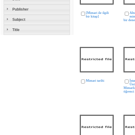
Publisher
[Mimari ile ilgili
Altı
bir kitap]
mim
Subject
bir den
Title
Mimari tarihi
İst
Üniv
Mimarlık
öğrenci 