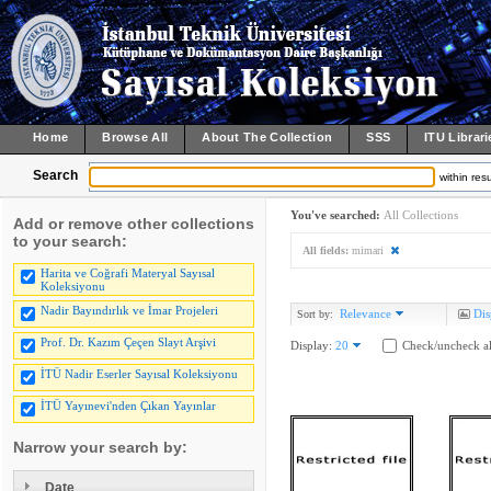
Home
Browse All
About The Collection
SSS
ITU Librari
Search
within resu
You've searched:
All Collections
Add or remove other collections
to your search:
All fields:
mimari
Harita ve Coğrafi Materyal Sayısal
Koleksiyonu
Nadir Bayındırlık ve İmar Projeleri
Relevance
Dis
Sort by:
Prof. Dr. Kazım Çeçen Slayt Arşivi
Display:
20
Check/uncheck al
İTÜ Nadir Eserler Sayısal Koleksiyonu
İTÜ Yayınevi'nden Çıkan Yayınlar
Narrow your search by:
Date