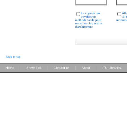
Le vignole des
Alb
ouvriers ou
:di t
méthode facile pour
monumen
tracer les cinq ordres
d'architecture
Back to top
|
|
|
|
Home
Browse All
Contact us
About
ITU Libraries