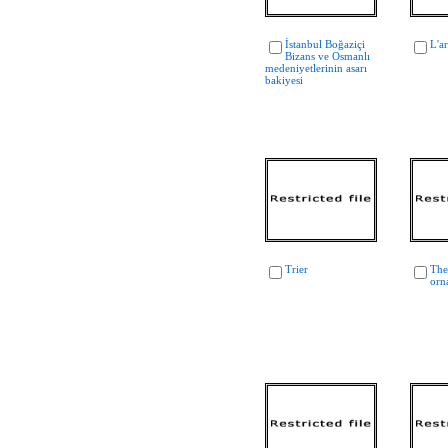
İstanbul Boğaziçi
L'a
Bizans ve Osmanlı
medeniyetlerinin asarı
bakiyesi
Trier
The
orn