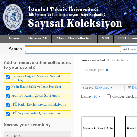
Home
Browse All
About The Collection
SSS
ITU Librari
Search
within resu
You've searched:
All Collections
Add or remove other collections
to your search:
All fields:
pont
Harita ve Coğrafi Materyal Sayısal
Koleksiyonu
Nadir Bayındırlık ve İmar Projeleri
Relevance
Dis
Sort by:
Prof. Dr. Kazım Çeçen Slayt Arşivi
Display:
20
Check/uncheck al
İTÜ Nadir Eserler Sayısal Koleksiyonu
İTÜ Yayınevi'nden Çıkan Yayınlar
Narrow your search by:
Date